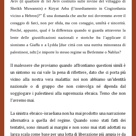
Aviv (il quartiere di Tel Aviv costruito sulle rovine del villaggio di
Sheikh Muwannis) e Kiryat Arba (l’insediamento in Cisgiordania
vicino a Hebron)?” È una domanda che anche noi dovremmo avere il
coraggio di farci, non per sfida, ma con coraggio, umiltà e sincerità.
Perché, appunto, qual è la differenza quando si guarda attraverso la
lente delle giustificazioni nazionali e storiche fra l’applicare il
sionismo a Giaffa o a Lydda [due città con una nutrita minoranza di
palestinesi, ndtr.] e imporre lo stesso regime su Betlemme o Nablus?
Il malessere che proviamo quando affrontiamo questioni simili è
un sintomo su cui vale la pena di riflettere, dato che ci porta più
vicino alla nostra vera malattia: noi non abbiamo un’identità
nazionale o di gruppo che non coinvolga né dipenda dal
soggiogare i palestinesi alla supremazia ebraica. Temo che non
l’avremo mai.
La sinistra ebraico-israeliana non ha mai prodotto una narrazione
alternativa a quella del regime. Quando sono stati fatti dei
tentativi, sono rimasti ai margini e non sono mai stati adottati su
larga scala come base per una lotta di liberazione più ampia (e da