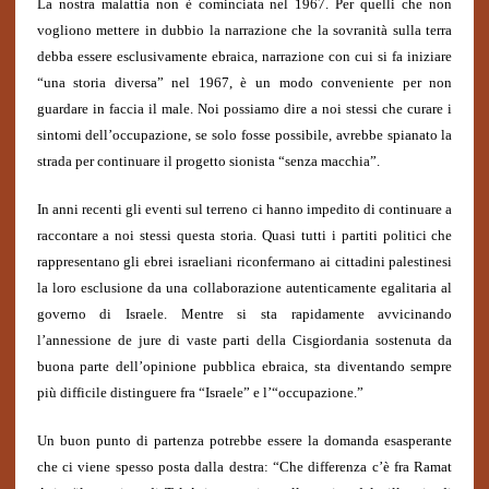
La nostra malattia non è cominciata nel 1967. Per quelli che non
vogliono mettere in dubbio la narrazione che la sovranità sulla terra
debba essere esclusivamente ebraica, narrazione con cui si fa iniziare
“una storia diversa” nel 1967, è un modo conveniente per non
guardare in faccia il male. Noi possiamo dire a noi stessi che curare i
sintomi dell’occupazione, se solo fosse possibile, avrebbe spianato la
strada per continuare il progetto sionista “senza macchia”.
In anni recenti gli eventi sul terreno ci hanno impedito di continuare a
raccontare a noi stessi questa storia. Quasi tutti i partiti politici che
rappresentano gli ebrei israeliani riconfermano ai cittadini palestinesi
la loro esclusione da una collaborazione autenticamente egalitaria al
governo di Israele. Mentre si sta rapidamente avvicinando
l’annessione de jure di vaste parti della Cisgiordania sostenuta da
buona parte dell’opinione pubblica ebraica, sta diventando sempre
più difficile distinguere fra “Israele” e l’“occupazione.”
Un buon punto di partenza potrebbe essere la domanda esasperante
che ci viene spesso posta dalla destra: “Che differenza c’è fra Ramat