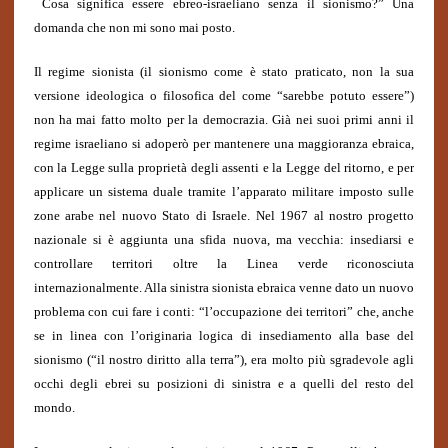
“
Cosa significa essere ebreo-israeliano senza il sionismo?” Una
domanda che non mi sono mai posto.
Il regime sionista (il sionismo come è stato praticato, non la sua
versione ideologica o filosofica del come “sarebbe potuto essere”)
non ha mai fatto molto per la democrazia. Già nei suoi primi anni il
regime israeliano si adoperò per mantenere una maggioranza ebraica,
con la Legge sulla proprietà degli assenti e la Legge del ritorno, e per
applicare un sistema duale tramite l’apparato militare imposto sulle
zone arabe nel nuovo Stato di Israele. Nel 1967 al nostro progetto
nazionale si è aggiunta una sfida nuova, ma vecchia: insediarsi e
controllare territori oltre la Linea verde riconosciuta
internazionalmente. Alla sinistra sionista ebraica venne dato un nuovo
problema con cui fare i conti: “l’occupazione dei territori” che, anche
se in linea con l’originaria logica di insediamento alla base del
sionismo (“il nostro diritto alla terra”), era molto più sgradevole agli
occhi degli ebrei su posizioni di sinistra e a quelli del resto del
mondo.