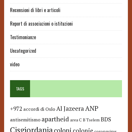
Recensioni di libri e articoli
Report di associazioni o istituzioni
Testimonianze
Uncategorized
video
TAGS
ANP
Al Jazeera
+972
accordi di Oslo
apartheid
BDS
antisemitismo
area C
B'Tselem
Cisgiordania
coloni
colonie
coronavirus