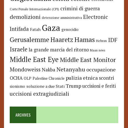
crimini di guerra
Corte Penale Internazionale (CPI)
demolizioni
Electronic
detenzione amministrativa
Gaza
Intifada
Fatah
genocidio
Hamas
Haaretz
Gerusalemme
IDF
Hebron
Israele
la grande marcia del ritorno
Maan news
Middle East Eye
Middle East Monitor
Netanyahu
Mondoweiss
occupazione
Nakba
pulizia etnica
OCHA
scontri
OLP
Palestine Chronicle
Trump
uccisioni e feriti
soluzione a due Stati
sionismo
uccisioni extragiudiziali
ARCHIVES