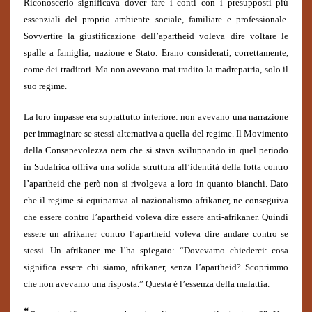
Riconoscerlo significava dover fare i conti con i presupposti più
essenziali del proprio ambiente sociale, familiare e professionale.
Sovvertire la giustificazione dell’apartheid voleva dire voltare le
spalle a famiglia, nazione e Stato. Erano considerati, correttamente,
come dei traditori. Ma non avevano mai tradito la madrepatria, solo il
suo regime.
La loro impasse era soprattutto interiore: non avevano una narrazione
per immaginare se stessi alternativa a quella del regime. Il Movimento
della Consapevolezza nera che si stava sviluppando in quel periodo
in Sudafrica offriva una solida struttura all’identità della lotta contro
l’apartheid che però non si rivolgeva a loro in quanto bianchi. Dato
che il regime si equiparava al nazionalismo afrikaner, ne conseguiva
che essere contro l’apartheid voleva dire essere anti-afrikaner. Quindi
essere un afrikaner contro l’apartheid voleva dire andare contro se
stessi. Un afrikaner me l’ha spiegato: “Dovevamo chiederci: cosa
significa essere chi siamo, afrikaner, senza l’apartheid? Scoprimmo
che non avevamo una risposta.” Questa è l’essenza della malattia.