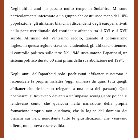
Negli ultimi anni ho passato molto tempo in Sudafrica. Mi sono
particolarmente interessato a un gruppo che costituisce meno del 10%
popolazione: gli afrikaner bianchi, i discendenti degli europei arrivati
nella parte meridionale del continente africano tra il XVI e il XVII
secolo. All’inizio del Ventesimo secolo, quando il colonialismo
inglese in questa regione stava concludendosi, gli afrikaner ottennero
il controllo politico sulle terre. Nel 1948 instaurarono l’apartheid, un
sistema politico durato 50 anni prima della sua abolizione nel 1994.
Negli anni dell’apartheid solo pochissimi afrikaner riuscirono a
riconoscere la propria malattia (oggi ammessa da quasi tutti quegli
afrikaner che desiderano relegarla a una cosa del passato). Quei
pochissimi si trovavano davanti a un’impasse scoraggiante poiché si
rendevano conto che qualcosa nella narrazione della propria
formazione proprio non quadrava, che la logica del dominio dei
bianchi sui neri, nonostante tutte le giustificazioni che venivano
offerte, non poteva essere valida.