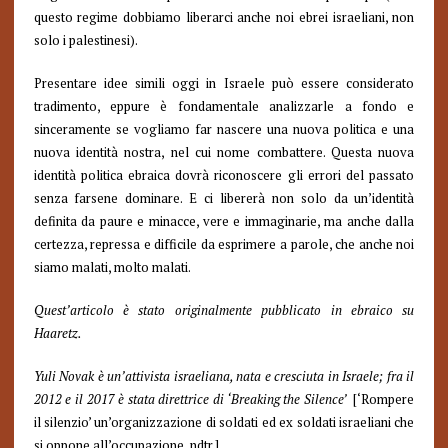
questo regime dobbiamo liberarci anche noi ebrei israeliani, non
solo i palestinesi).
Presentare idee simili oggi in Israele può essere considerato
tradimento, eppure è fondamentale analizzarle a fondo e
sinceramente se vogliamo far nascere una nuova politica e una
nuova identità nostra, nel cui nome combattere. Questa nuova
identità politica ebraica dovrà riconoscere gli errori del passato
senza farsene dominare. E ci libererà non solo da un’identità
definita da paure e minacce, vere e immaginarie, ma anche dalla
certezza, repressa e difficile da esprimere a parole, che anche noi
siamo malati, molto malati.
Quest’articolo è stato originalmente pubblicato in ebraico su
Haaretz.
Yuli Novak è un’attivista israeliana, nata e cresciuta in Israele; fra il
2012 e il 2017 è stata direttrice di ‘Breaking the Silence’
[‘Rompere
il silenzio’ un’organizzazione di soldati ed ex soldati israeliani che
si oppone all’occupazione, ndtr.]
.