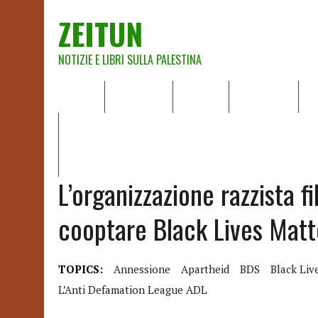
ZEITUN
NOTIZIE E LIBRI SULLA PALESTINA
HOME
CHI SIAMO
NOTIZIE
EDITORIALI
A
IL POTERE DELLA MUSICA – FIGLI DELLE PIETRE IN UNA TE
RAPPORTO DELLA RELATRICE SPECIALE SULLA SITUAZIONE 
L’organizzazione razzista f
cooptare Black Lives Matt
TOPICS:
Annessione
Apartheid
BDS
Black Liv
L’Anti Defamation League ADL