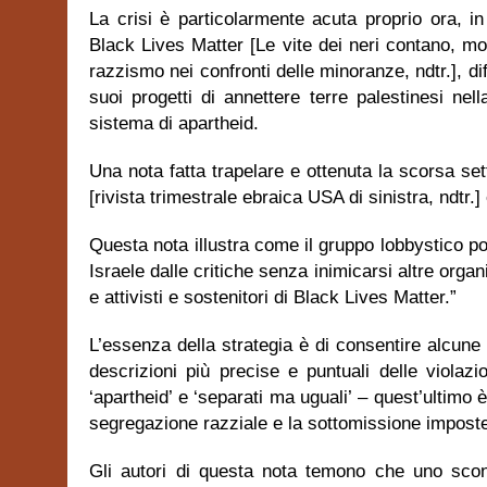
La crisi è particolarmente acuta proprio ora, i
Black Lives Matter [Le vite dei neri contano, mov
razzismo nei confronti delle minoranze, ndtr.], d
suoi progetti di annettere terre palestinesi nel
sistema di apartheid.
Una nota fatta trapelare e ottenuta la scorsa set
[rivista trimestrale ebraica USA di sinistra, ndtr.]
Questa nota illustra come il gruppo lobbystico pos
Israele dalle critiche senza inimicarsi altre organiz
e attivisti e sostenitori di Black Lives Matter.”
L’essenza della strategia è di consentire alcune
descrizioni più precise e puntuali delle violazio
‘apartheid’ e ‘separati ma uguali’ – quest’ultimo 
segregazione razziale e la sottomissione imposte c
Gli autori di questa nota temono che uno scont