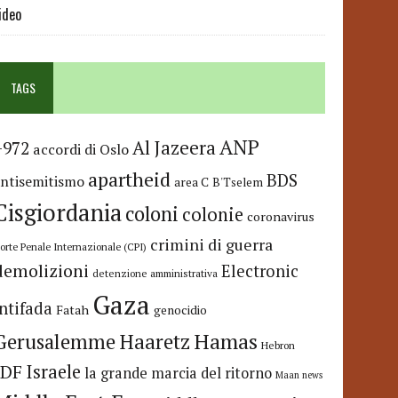
ideo
TAGS
ANP
Al Jazeera
+972
accordi di Oslo
apartheid
BDS
antisemitismo
area C
B'Tselem
Cisgiordania
coloni
colonie
coronavirus
crimini di guerra
orte Penale Internazionale (CPI)
demolizioni
Electronic
detenzione amministrativa
Gaza
Intifada
Fatah
genocidio
Hamas
Haaretz
Gerusalemme
Hebron
IDF
Israele
la grande marcia del ritorno
Maan news