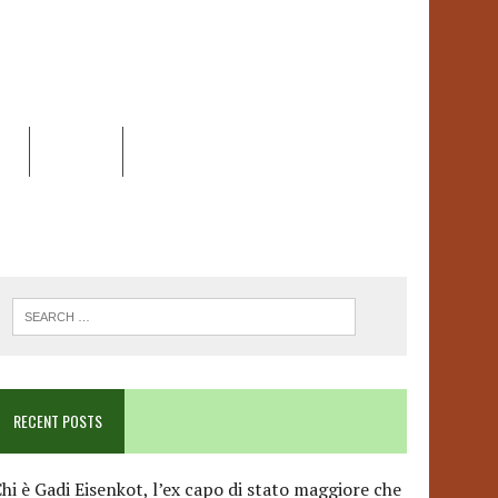
EO
DOSSIER
LINK
ANCESCA ALBANESE*
RECENT POSTS
hi è Gadi Eisenkot, l’ex capo di stato maggiore che