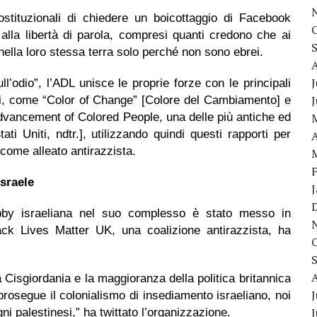
costituzionali di chiedere un boicottaggio di Facebook
 alla libertà di parola, compresi quanti credono che ai
 nella loro stessa terra solo perché non sono ebrei.
J
odio”, l’ADL unisce le proprie forze con le principali
vili, come “Color of Change” [Colore del Cambiamento] e
Advancement of Colored People, una delle più antiche ed
Stati Uniti, ndtr.], utilizzando quindi questi rapporti per
A
 come alleato antirazzista.
Israele
obby israeliana nel suo complesso è stato messo in
ack Lives Matter UK, una coalizione antirazzista, ha
 Cisgiordania e la maggioranza della politica britannica
J
e prosegue il colonialismo di insediamento israeliano, noi
i palestinesi,” ha twittato l’organizzazione.