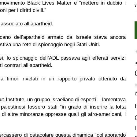
l movimento Black Lives Matter e “mettere in dubbio i
v
 per i diritti civili.”
ssociato all’apartheid.
icano dell’apartheid armato da Israele stava ancora
tiva una rete di spionaggio negli Stati Uniti.
esi, lo spionaggio dell’ADL passava agli efferati servizi
i contrari all’apartheid.
ma timori rivelati in un rapporto privato ottenuto da
C
ut Institute, un gruppo israeliano di esperti – lamentava
 palestinesi fossero stati “in grado di inserire la lotta
 di altre minoranze oppresse quali gli afro-americani, i
cercassero di ostacolare questa dinamica “collaborando