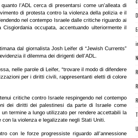
c
n quanto l’ADL cerca di presentarsi come un’alleata di
imento di protesta contro la violenza della polizia e il
D
ifendendo nel contempo Israele dalle critiche riguardo ai
la Cisgiordania occupata, accentuando ulteriormente il
E
i
timana dal giornalista Josh Leifer di “Jewish Currents”
 evidenzia il dilemma dei dirigenti dell’ADL.
N
sa, nelle parole di Leifer, “trovare il modo di difendere
R
zazioni per i diritti civili, rappresentanti eletti di colore
R
 tenui critiche contro Israele respingendo nel contempo
R
ni dei diritti dei palestinesi da parte di Israele come
è un termine a lungo utilizzato per rendere accettabili la
T
on la violenza e legalizzate negli Stati Uniti.
U
ro con le forze progressiste riguardo all’annessione