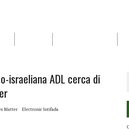
NALISI
RAPPORTI OCHA
RECENSIONI DI LIBRI E ARTICOLI
VID
RRA DIFFICILE
DEI DIRITTI UMANI NEI TERRITORI PALESTINESI OCCUPATI DAL 1967, FR
ilo-israeliana ADL cerca di
er
es Matter
Electronic Intifada
C