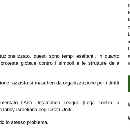
E
K
c
L
a
L
m
tuzionalizzato, questi sono tempi esaltanti, in quanto
protesta globale contro i simboli e le strutture della
ione razzista si mascheri da organizzazione per i diritti
rmentato l’Anti Defamation League [Lega contro la
A
lobby israeliana negli Stati Uniti.
A
do lo stesso problema.