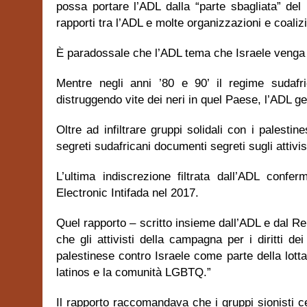
possa portare l’ADL dalla “parte sbagliata” de
rapporti tra l’ADL e molte organizzazioni e coalizioni
È paradossale che l’ADL tema che Israele venga a
Mentre negli anni ’80 e 90’ il regime sudafr
distruggendo vite dei neri in quel Paese, l’ADL ges
Oltre ad infiltrare gruppi solidali con i palestin
segreti sudafricani documenti segreti sugli attivist
L’ultima indiscrezione filtrata dall’ADL confer
Electronic Intifada nel 2017.
Quel rapporto – scritto insieme dall’ADL e dal Re
che gli attivisti della campagna per i diritti dei
palestinese contro Israele come parte della lotta
latinos e la comunità LGBTQ.”
Il rapporto raccomandava che i gruppi sionisti 