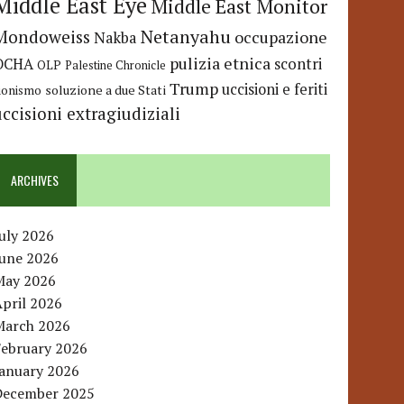
Middle East Eye
Middle East Monitor
Netanyahu
Mondoweiss
occupazione
Nakba
pulizia etnica
OCHA
scontri
OLP
Palestine Chronicle
Trump
uccisioni e feriti
soluzione a due Stati
ionismo
uccisioni extragiudiziali
ARCHIVES
uly 2026
June 2026
May 2026
pril 2026
March 2026
February 2026
January 2026
December 2025