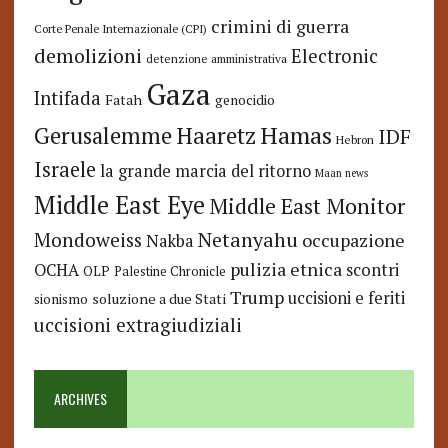
crimini di guerra
Corte Penale Internazionale (CPI)
demolizioni
Electronic
detenzione amministrativa
Gaza
Intifada
Fatah
genocidio
Hamas
Haaretz
Gerusalemme
IDF
Hebron
Israele
la grande marcia del ritorno
Maan news
Middle East Eye
Middle East Monitor
Netanyahu
Mondoweiss
occupazione
Nakba
pulizia etnica
OCHA
scontri
OLP
Palestine Chronicle
Trump
uccisioni e feriti
soluzione a due Stati
sionismo
uccisioni extragiudiziali
ARCHIVES