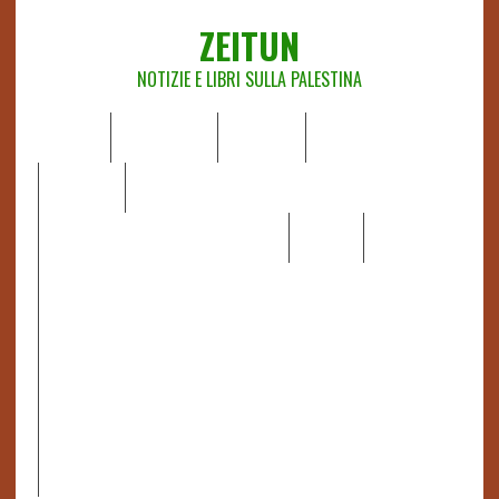
ZEITUN
NOTIZIE E LIBRI SULLA PALESTINA
HOME
CHI SIAMO
NOTIZIE
EDITORIALI
ANALISI
RAPPORTI OCHA
RECENSIONI DI LIBRI E ARTICOLI
VIDEO
DOSSIER
LINK
IL POTERE DELLA MUSICA – FIGLI DELLE PIETRE IN UNA
TERRA DIFFICILE
RAPPORTO DELLA RELATRICE SPECIALE SULLA
SITUAZIONE DEI DIRITTI UMANI NEI TERRITORI
PALESTINESI OCCUPATI DAL 1967, FRANCESCA ALBANESE*