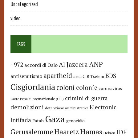
Uncategorized
video
TAGS
ANP
Al Jazeera
+972
accordi di Oslo
apartheid
BDS
antisemitismo
area C
B'Tselem
Cisgiordania
coloni
colonie
coronavirus
crimini di guerra
Corte Penale Internazionale (CPI)
demolizioni
Electronic
detenzione amministrativa
Gaza
Intifada
Fatah
genocidio
Hamas
Haaretz
Gerusalemme
IDF
Hebron