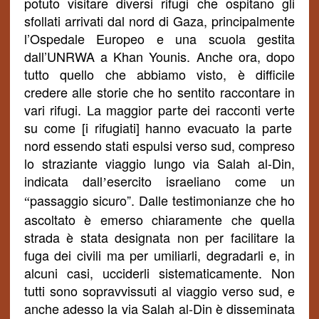
potuto visitare diversi rifugi che ospitano gli
sfollati arrivati dal nord di Gaza, principalmente
l’Ospedale Europeo e una scuola gestita
dall’UNRWA a Khan Younis. A
nche ora, dopo
tutto quello che abbiamo visto,
è difficile
credere alle storie che ho sentito raccontare in
vari rifugi. La maggior parte dei
racconti
vert
e
su come [i rifugiati] hanno evacuato la parte
nord essendo stati espulsi verso sud, compreso
lo straziante viaggio lungo via Salah al-Din,
indicata dall
esercito israeliano come un
’
passaggio sicuro”. Dalle testimonianze che ho
“
ascoltato è emerso chiaramente che quella
strada è stata designata non per facilitare la
fuga dei civili ma per umiliarli, degradarli e, in
alcuni casi, ucciderli sistematicamente. Non
tutti sono sopravvissuti al viaggio verso sud, e
anche adesso la via Salah al-Din è disseminata