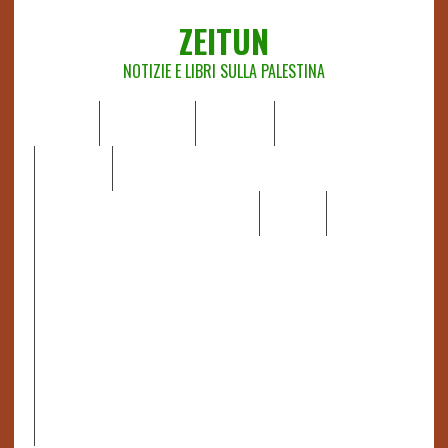
ZEITUN
NOTIZIE E LIBRI SULLA PALESTINA
HOME
CHI SIAMO
NOTIZIE
EDITORIALI
ANALISI
RAPPORTI OCHA
RECENSIONI DI LIBRI E ARTICOLI
VIDEO
DOSSIER
LINK
IL POTERE DELLA MUSICA – FIGLI DELLE PIETRE IN UNA
TERRA DIFFICILE
RAPPORTO DELLA RELATRICE SPECIALE SULLA
SITUAZIONE DEI DIRITTI UMANI NEI TERRITORI
PALESTINESI OCCUPATI DAL 1967, FRANCESCA ALBANESE*