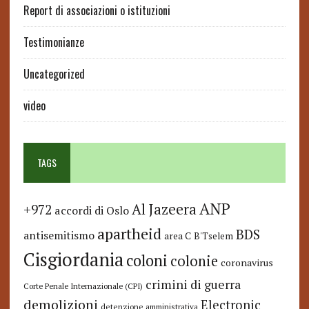
Report di associazioni o istituzioni
Testimonianze
Uncategorized
video
TAGS
ANP
Al Jazeera
+972
accordi di Oslo
apartheid
BDS
antisemitismo
area C
B'Tselem
Cisgiordania
coloni
colonie
coronavirus
crimini di guerra
Corte Penale Internazionale (CPI)
demolizioni
Electronic
detenzione amministrativa