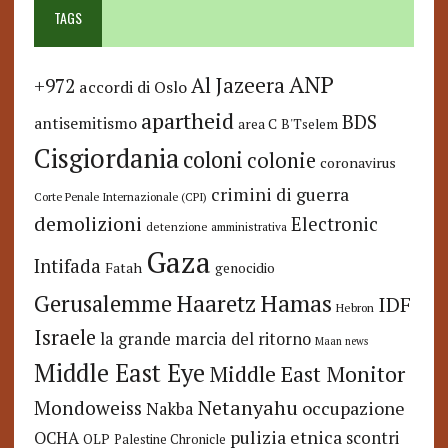
TAGS
ANP
Al Jazeera
+972
accordi di Oslo
apartheid
BDS
antisemitismo
area C
B'Tselem
Cisgiordania
coloni
colonie
coronavirus
crimini di guerra
Corte Penale Internazionale (CPI)
demolizioni
Electronic
detenzione amministrativa
Gaza
Intifada
Fatah
genocidio
Hamas
Haaretz
Gerusalemme
IDF
Hebron
Israele
la grande marcia del ritorno
Maan news
Middle East Eye
Middle East Monitor
Netanyahu
Mondoweiss
occupazione
Nakba
pulizia etnica
OCHA
scontri
OLP
Palestine Chronicle