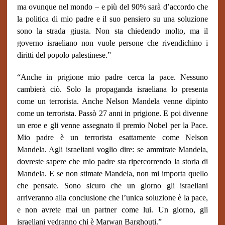
ma ovunque nel mondo – e più del 90% sarà d’accordo che
la politica di mio padre e il suo pensiero su una soluzione
sono la strada giusta. Non sta chiedendo molto, ma il
governo israeliano non vuole persone che rivendichino i
diritti del popolo palestinese.”
“Anche in prigione mio padre cerca la pace. Nessuno
cambierà ciò. Solo la propaganda israeliana lo presenta
come un terrorista. Anche Nelson Mandela venne dipinto
come un terrorista. Passò 27 anni in prigione. E poi divenne
un eroe e gli venne assegnato il premio Nobel per la Pace.
Mio padre è un terrorista esattamente come Nelson
Mandela. Agli israeliani voglio dire: se ammirate Mandela,
dovreste sapere che mio padre sta ripercorrendo la storia di
Mandela. E se non stimate Mandela, non mi importa quello
che pensate. Sono sicuro che un giorno gli israeliani
arriveranno alla conclusione che l’unica soluzione è la pace,
e non avrete mai un partner come lui. Un giorno, gli
israeliani vedranno chi è Marwan Barghouti.”