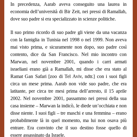
In precedenza, Aarab aveva conseguito una laurea in
economia dell’università di Bir Zeit, nei pressi di Ramallah,
dove suo padre si era specializzato in scienze politiche.
Il suo primo ricordo di suo padre gli viene da una vacanza
con la famiglia in Tunisia nel 1998 o nel 1999. Non aveva
mai visto prima, e sicuramente non dopo, suo padre così
contento, dice da San Francisco. Nel mio incontro con
Marwan, nel novembre 2001, quando i carri armati
israeliani erano già a Ramallah, mi disse che era stato al
Ramat Gan Safari [zoo di Tel Aviv, ndtr.] con i suoi figli
circa un mese prima. Aarab non vide suo padre, che era
latitante, per circa tre mesi prima dell’arresto, il 15 aprile
2002. Nel novembre 2001, passammo nei pressi della sua
casa insieme – Marwan la indicò, le diede un’occhiata e non
disse niente. I suoi figli – tre maschi e una femmina – erano
probabilmente là in quel momento, ma lui non osava più
entrare. Era convinto che il suo destino fosse quello di
essere assassinato da Israele.