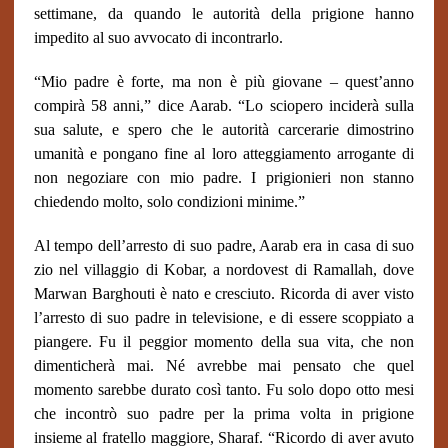
settimane, da quando le autorità della prigione hanno
impedito al suo avvocato di incontrarlo.
“Mio padre è forte, ma non è più giovane – quest’anno
compirà 58 anni,” dice Aarab. “Lo sciopero inciderà sulla
sua salute, e spero che le autorità carcerarie dimostrino
umanità e pongano fine al loro atteggiamento arrogante di
non negoziare con mio padre. I prigionieri non stanno
chiedendo molto, solo condizioni minime.”
Al tempo dell’arresto di suo padre, Aarab era in casa di suo
zio nel villaggio di Kobar, a nordovest di Ramallah, dove
Marwan Barghouti è nato e cresciuto. Ricorda di aver visto
l’arresto di suo padre in televisione, e di essere scoppiato a
piangere. Fu il peggior momento della sua vita, che non
dimenticherà mai. Né avrebbe mai pensato che quel
momento sarebbe durato così tanto. Fu solo dopo otto mesi
che incontrò suo padre per la prima volta in prigione
insieme al fratello maggiore, Sharaf. “Ricordo di aver avuto