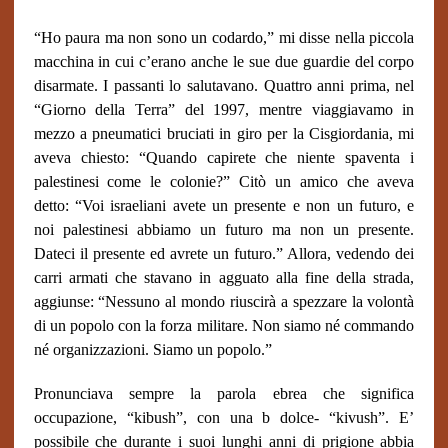
“Ho paura ma non sono un codardo,” mi disse nella piccola
macchina in cui c’erano anche le sue due guardie del corpo
disarmate. I passanti lo salutavano. Quattro anni prima, nel
“Giorno della Terra” del 1997, mentre viaggiavamo in
mezzo a pneumatici bruciati in giro per la Cisgiordania, mi
aveva chiesto: “Quando capirete che niente spaventa i
palestinesi come le colonie?” Citò un amico che aveva
detto: “Voi israeliani avete un presente e non un futuro, e
noi palestinesi abbiamo un futuro ma non un presente.
Dateci il presente ed avrete un futuro.” Allora, vedendo dei
carri armati che stavano in agguato alla fine della strada,
aggiunse: “Nessuno al mondo riuscirà a spezzare la volontà
di un popolo con la forza militare. Non siamo né commando
né organizzazioni. Siamo un popolo.”
Pronunciava sempre la parola ebrea che significa
occupazione, “kibush”, con una b dolce- “kivush”. E’
possibile che durante i suoi lunghi anni di prigione abbia