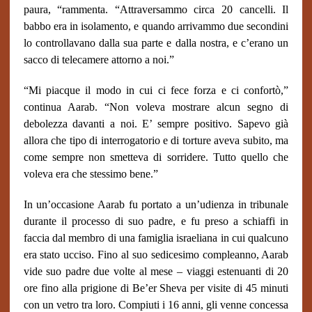
paura, “rammenta. “Attraversammo circa 20 cancelli. Il
babbo era in isolamento, e quando arrivammo due secondini
lo controllavano dalla sua parte e dalla nostra, e c’erano un
sacco di telecamere attorno a noi.”
“Mi piacque il modo in cui ci fece forza e ci confortò,”
continua Aarab. “Non voleva mostrare alcun segno di
debolezza davanti a noi. E’ sempre positivo. Sapevo già
allora che tipo di interrogatorio e di torture aveva subito, ma
come sempre non smetteva di sorridere. Tutto quello che
voleva era che stessimo bene.”
In un’occasione Aarab fu portato a un’udienza in tribunale
durante il processo di suo padre, e fu preso a schiaffi in
faccia dal membro di una famiglia israeliana in cui qualcuno
era stato ucciso. Fino al suo sedicesimo compleanno, Aarab
vide suo padre due volte al mese – viaggi estenuanti di 20
ore fino alla prigione di Be’er Sheva per visite di 45 minuti
con un vetro tra loro. Compiuti i 16 anni, gli venne concessa