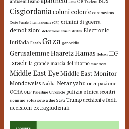
apartheid
BDS
antisemitismo
area C
B'Tselem
Cisgiordania
coloni
colonie
coronavirus
crimini di guerra
Corte Penale Internazionale (CPI)
demolizioni
Electronic
detenzione amministrativa
Gaza
Intifada
Fatah
genocidio
Hamas
Haaretz
Gerusalemme
IDF
Hebron
Israele
la grande marcia del ritorno
Maan news
Middle East Eye
Middle East Monitor
Netanyahu
Mondoweiss
occupazione
Nakba
pulizia etnica
OCHA
scontri
OLP
Palestine Chronicle
Trump
uccisioni e feriti
soluzione a due Stati
sionismo
uccisioni extragiudiziali
ARCHIVES