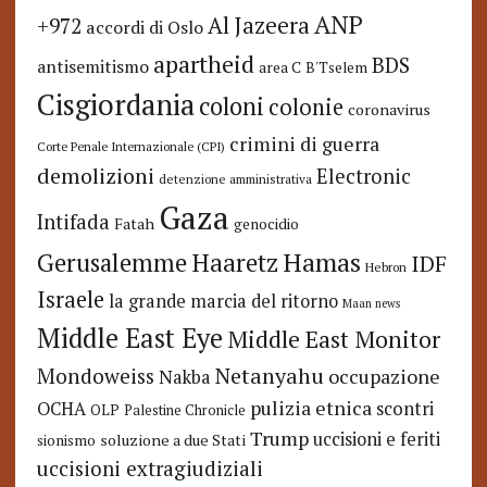
ANP
Al Jazeera
+972
accordi di Oslo
apartheid
BDS
antisemitismo
area C
B'Tselem
Cisgiordania
coloni
colonie
coronavirus
crimini di guerra
Corte Penale Internazionale (CPI)
demolizioni
Electronic
detenzione amministrativa
Gaza
Intifada
Fatah
genocidio
Hamas
Haaretz
Gerusalemme
IDF
Hebron
Israele
la grande marcia del ritorno
Maan news
Middle East Eye
Middle East Monitor
Netanyahu
Mondoweiss
occupazione
Nakba
pulizia etnica
OCHA
scontri
OLP
Palestine Chronicle
Trump
uccisioni e feriti
soluzione a due Stati
sionismo
uccisioni extragiudiziali