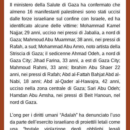
Il ministero della Salute di Gaza ha confermato che
almeno 16 manifestanti palestinesi sono stati uccisi
dalle forze israeliane sul confine con Israele, ed ha
identificato alcune delle vittime: Mohammad Kamel
Najjar, 29 anni, ucciso nei pressi di Jabalia, a nord di
Gaza; Mahmoud Abu Muammar, 38 anni, nei pressi di
Rafah, a sud; Mohammad Abu Amro, noto artista della
Striscia di Gaza; il sedicenne Ahmad Odeh, a nord di
Gaza City; Jihad Farina, 33 anni, a est di Gaza City;
Mahmoud Rahmi, 33 anni; Ibrahim Abu Shaer 22
anni, nei pressi di Rafah; Abd al-Fattah Bahjat Abd al-
Nabi, 18 anni; Abd al-Qader al-Hawajra, 42 anni,
ucciso nella zona centrale di Gaza; Sari Abu Odeh;
Hamdan Abu Amsha, nei pressi di Beit Hanoun, nel
nord di Gaza.
L’ong per i diritti umani “Adalah” ha denunciato l’uso
da parte dell’esercito israeliano di proiettili letali come
una “brutale violazione degli obblighi legali