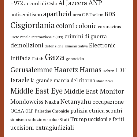
ANP
Al Jazeera
+972
accordi di Oslo
apartheid
BDS
antisemitismo
area C
B'Tselem
Cisgiordania
coloni
colonie
coronavirus
crimini di guerra
Corte Penale Internazionale (CPI)
demolizioni
Electronic
detenzione amministrativa
Gaza
Intifada
Fatah
genocidio
Hamas
Haaretz
Gerusalemme
IDF
Hebron
Israele
la grande marcia del ritorno
Maan news
Middle East Eye
Middle East Monitor
Netanyahu
Mondoweiss
occupazione
Nakba
pulizia etnica
OCHA
scontri
OLP
Palestine Chronicle
Trump
uccisioni e feriti
soluzione a due Stati
sionismo
uccisioni extragiudiziali