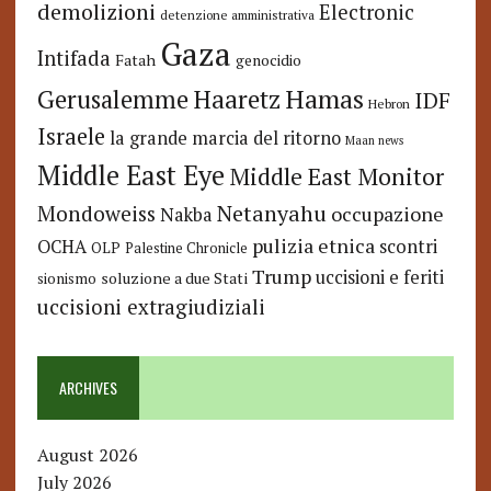
demolizioni
Electronic
detenzione amministrativa
Gaza
Intifada
Fatah
genocidio
Hamas
Haaretz
Gerusalemme
IDF
Hebron
Israele
la grande marcia del ritorno
Maan news
Middle East Eye
Middle East Monitor
Netanyahu
Mondoweiss
occupazione
Nakba
pulizia etnica
OCHA
scontri
OLP
Palestine Chronicle
Trump
uccisioni e feriti
soluzione a due Stati
sionismo
uccisioni extragiudiziali
ARCHIVES
August 2026
July 2026