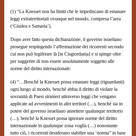
(1) “La Knesset non ha limiti che le impediscano di emanare
leggi extraterritoriali ovunque nel mondo, compresa l’area
(‘Giudea e Samaria’).
Dopo aver fatto questa dichiarazione, il governo israeliano
prosegue respingendo l’affermazione dei ricorrenti secondo
cui non può legiferare là [in Cisgiordania] e si spinge oltre
per suggerire di non essere assolutamente soggetto alle
norme del diritto internazionale:
(4) “…Benché la Knesset possa emanare leggi (riguardanti)
ogni luogo al mondo, benché abbia il diritto di violare la
sovranità di Paesi stranieri attraverso leggi che vengano
applicate ad avvenimenti in altri territori (…), benché sia in
potere del governo israeliano annettere qualunque territorio
(…), benché la Knesset possa ignorare norme del diritto
internazionale in qualunque zona voglia (…) nonostante
tutto ciò, i ricorrenti desiderano stabilire una ‘norma” in base