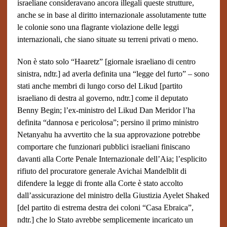
israeliane consideravano ancora illegali queste strutture,
anche se in base al diritto internazionale assolutamente tutte
le colonie sono una flagrante violazione delle leggi
internazionali, che siano situate su terreni privati o meno.
Non è stato solo “Haaretz” [giornale israeliano di centro
sinistra, ndtr.] ad averla definita una “legge del furto” – sono
stati anche membri di lungo corso del Likud [partito
israeliano di destra al governo, ndtr.] come il deputato
Benny Begin; l’ex-ministro del Likud Dan Meridor l’ha
definita “dannosa e pericolosa”; persino il primo ministro
Netanyahu ha avvertito che la sua approvazione potrebbe
comportare che funzionari pubblici israeliani finiscano
davanti alla Corte Penale Internazionale dell’Aia; l’esplicito
rifiuto del procuratore generale Avichai Mandelblit di
difendere la legge di fronte alla Corte è stato accolto
dall’assicurazione del ministro della Giustizia Ayelet Shaked
[del partito di estrema destra dei coloni “Casa Ebraica”,
ndtr.] che lo Stato avrebbe semplicemente incaricato un