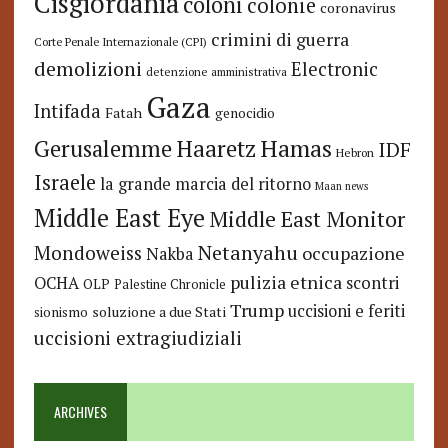
Cisgiordania
coloni
colonie
coronavirus
crimini di guerra
Corte Penale Internazionale (CPI)
demolizioni
Electronic
detenzione amministrativa
Gaza
Intifada
Fatah
genocidio
Hamas
Haaretz
Gerusalemme
IDF
Hebron
Israele
la grande marcia del ritorno
Maan news
Middle East Eye
Middle East Monitor
Netanyahu
Mondoweiss
occupazione
Nakba
pulizia etnica
OCHA
scontri
OLP
Palestine Chronicle
Trump
uccisioni e feriti
soluzione a due Stati
sionismo
uccisioni extragiudiziali
ARCHIVES