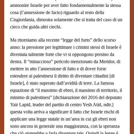
ammonire Israele per aver fatto fondamentalmente la stessa
cosa (l’annessione de facto) riguardo al resto della
Cisgiordania, dimostra solamente che si tratta del caso di un
cieco che guida altri ciechi.
Ma ritorniamo alla recente “legge del furto” dello scorso
anno: la pressione per legittimare i crimini stessi di Israele è
diventata talmente forte che vi si oppongono persino da
destra. Il “minaccioso” pericolo menzionato da Meridor, di
mettere in atto l’annessione di fatto e di dover forse
estendere ai palestinesi il diritto di diventare cittadini [di
Israele], è stato superato dall’avidità di terre. La famosa
equazione di “il massimo di ebrei, il massimo di territorio, il
minimo di palestinesi” [dichiarazione del 2016 del deputato
Yair Lapid, leader del partito di centro
Yesh Atid, ndtr.]
questa volta arriva a significare il fatto che Israele rischi di
applicare una legge statale in un’area in cui gli ebrei non
sono ancora in generale una maggioranza, con la speranza
che ciò aiuterebbe a farla diventare tale. Quindi la legge è