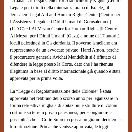
“Adalah”, il Legal Center for Arab Minority Rights [Centro
Legale per i diritti della minoranza araba di Israele], il
Jerusalem Legal Aid and Human Rights Center [Centro per
l’Assistenza Legale e i Diritti Umani di Gerusalemme]
(JLAC) e l’Al Mezan Center for Human Rights [il Centro
Al Mezan per i Diritti Umani] (Gaza) a nome di 17 autorità
locali palestinesi in Cisgiordania. Il governo israeliano era
rappresentato da un avvocato privato, Harel Arnon, perché
il procuratore generale Avichai Mandelblit si è rifiutato di
difendere la legge presso la Corte, dato che l’ha ritenuta
illegittima in base al diritto internazionale già quando è stata
approvata per la prima volta.
La “Legge di Regolamentazione delle Colonie” è stata
approvata nel febbraio dello scorso anno per legalizzare in
forma retroattiva migliaia di abitazioni e strutture di coloni
costruite su terreni privati palestinesi, per scongiurare la
possibilità che la Corte Suprema possa un giorno decidere la
loro rimozione. Prima che venisse approvata, le leggi