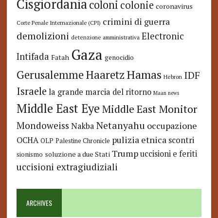
Cisgiordania
coloni
colonie
coronavirus
crimini di guerra
Corte Penale Internazionale (CPI)
demolizioni
Electronic
detenzione amministrativa
Gaza
Intifada
Fatah
genocidio
Hamas
Haaretz
Gerusalemme
IDF
Hebron
Israele
la grande marcia del ritorno
Maan news
Middle East Eye
Middle East Monitor
Netanyahu
Mondoweiss
occupazione
Nakba
pulizia etnica
OCHA
scontri
OLP
Palestine Chronicle
Trump
uccisioni e feriti
soluzione a due Stati
sionismo
uccisioni extragiudiziali
ARCHIVES