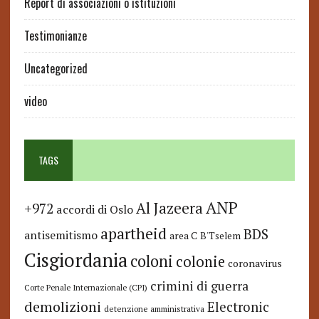
Report di associazioni o istituzioni
Testimonianze
Uncategorized
video
TAGS
ANP
Al Jazeera
+972
accordi di Oslo
apartheid
BDS
antisemitismo
area C
B'Tselem
Cisgiordania
coloni
colonie
coronavirus
crimini di guerra
Corte Penale Internazionale (CPI)
demolizioni
Electronic
detenzione amministrativa