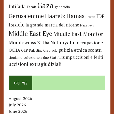
Gaza
Intifada
Fatah
genocidio
Hamas
Haaretz
Gerusalemme
IDF
Hebron
Israele
la grande marcia del ritorno
Maan news
Middle East Eye
Middle East Monitor
Netanyahu
Mondoweiss
occupazione
Nakba
pulizia etnica
OCHA
scontri
OLP
Palestine Chronicle
Trump
uccisioni e feriti
soluzione a due Stati
sionismo
uccisioni extragiudiziali
ARCHIVES
August 2026
July 2026
June 2026