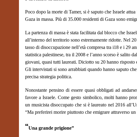
Poco dopo la morte di Tamer, si è saputo che Israele attua
Gaza in massa. Più di 35.000 residenti di Gaza sono emigr
La partenza di massa è stata facilitata dal blocco che Isra
all’interno del territorio sono estremamente ridotte. Nel 20
tasso di disoccupazione nell’età compresa tra i18 e i 29 an
statistica palestinese, tra il 2008 e l’anno scorso
è salito d
giovani, quasi tutti laureati. Diciotto su 20 hanno rispost
Gli intervistati si sono arrabbiati quando hanno saputo che
precisa strategia politica.
Nonostante pensino di essere quasi obbligati ad andars
favore a Israele. Come gesto simbolico, molti hanno prom
un musicista disoccupato che si è laureato nel 2016 all’Un
“Ma preferirei morire piuttosto che emigrare attraverso un 
“
Una grande prigione”