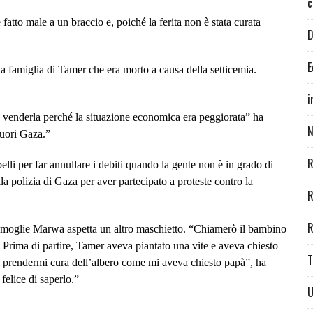
c
fatto male a un braccio e, poiché la ferita non è stata curata
D
E
 famiglia di Tamer che era morto a causa della setticemia.
i
 venderla perché la situazione economica era peggiorata” ha
N
fuori Gaza.”
R
elli per far annullare i debiti quando la gente non è in grado di
la polizia di Gaza per aver partecipato a proteste contro la
R
R
a moglie Marwa aspetta un altro maschietto. “Chiamerò il bambino
 Prima di partire, Tamer aveva piantato una vite e aveva chiesto
T
 di prendermi cura dell’albero come mi aveva chiesto papà”, ha
felice di saperlo.”
U