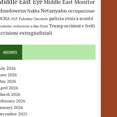
Middle East Eye
Middle East Monitor
Netanyahu
Mondoweiss
occupazione
Nakba
pulizia etnica
OCHA
scontri
OLP
Palestine Chronicle
Trump
uccisioni e feriti
soluzione a due Stati
ionismo
uccisioni extragiudiziali
ARCHIVES
uly 2026
June 2026
May 2026
pril 2026
March 2026
February 2026
January 2026
December 2025