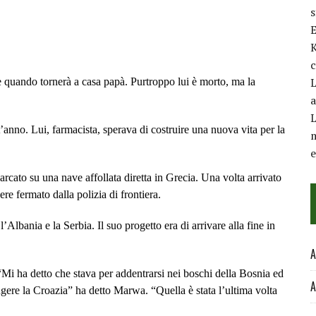
E
K
c
L
e quando tornerà a casa papà. Purtroppo lui è morto, ma la
a
L
t’anno. Lui, farmacista, sperava di costruire una nuova vita per la
m
arcato su una nave affollata diretta in Grecia. Una volta arrivato
ere fermato dalla polizia di frontiera.
Albania e la Serbia. Il suo progetto era di arrivare alla fine in
A
“Mi ha detto che stava per addentrarsi nei boschi della Bosnia ed
A
ngere la Croazia” ha detto Marwa. “Quella è stata l’ultima volta