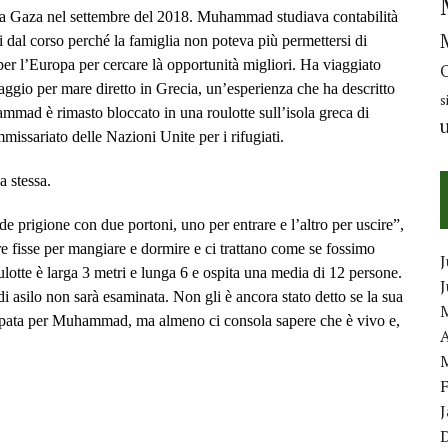
 Gaza nel settembre del 2018. Muhammad studiava contabilità
si dal corso perché la famiglia non poteva più permettersi di
er l’Europa per cercare là opportunità migliori. Ha viaggiato
aggio per mare diretto in Grecia, un’esperienza che ha descritto
s
mad è rimasto bloccato in una roulotte sull’isola greca di
ssariato delle Nazioni Unite per i rifugiati.
 stessa.
rigione con due portoni, uno per entrare e l’altro per uscire”,
e fisse per mangiare e dormire e ci trattano come se fossimo
J
te è larga 3 metri e lunga 6 e ospita una media di 12 persone.
 asilo non sarà esaminata. Non gli è ancora stato detto se la sua
ccupata per Muhammad, ma almeno ci consola sapere che è vivo e,
A