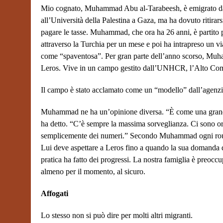
Mio cognato, Muhammad Abu al-Tarabeesh, è emigrato da
all’Università della Palestina a Gaza, ma ha dovuto ritirar
pagare le tasse. Muhammad, che ora ha 26 anni, è partito p
attraverso la Turchia per un mese e poi ha intrapreso un vi
come “spaventosa”. Per gran parte dell’anno scorso, Muham
Leros. Vive in un campo gestito dall’UNHCR, l’Alto Commi
Il campo è stato acclamato come un “modello” dall’agenzia
Muhammad ne ha un’opinione diversa. “È come una grande p
ha detto. “C’è sempre la massima sorveglianza. Ci sono or
semplicemente dei numeri.” Secondo Muhammad ogni roulot
Lui deve aspettare a Leros fino a quando la sua domanda di
pratica ha fatto dei progressi. La nostra famiglia è preo
almeno per il momento, al sicuro.
Affogati
Lo stesso non si può dire per molti altri migranti.