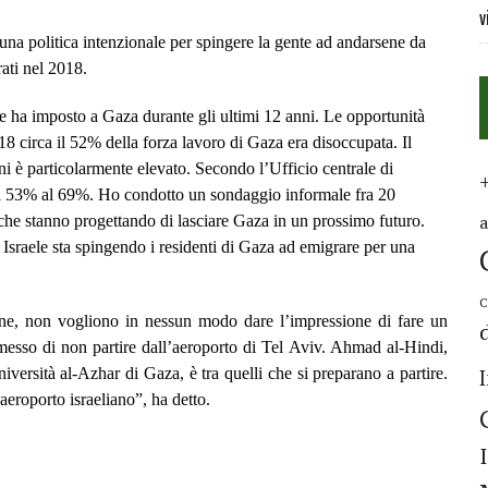
v
 una politica intenzionale per spingere la gente ad andarsene da
ati nel 2018.
ele ha imposto a Gaza durante gli ultimi 12 anni. Le opportunità
18 circa il 52% della forza lavoro di Gaza era disoccupata. Il
ni è particolarmente elevato. Secondo l’Ufficio centrale di
al 53% al 69%. Ho condotto un sondaggio informale fra 20
o che stanno progettando di lasciare Gaza in un prossimo futuro.
 Israele sta spingendo i residenti di Gaza ad emigrare per una
C
ene, non vogliono in nessun modo dare l’impressione di fare un
esso di non partire dall’aeroporto di Tel Aviv. Ahmad al-Hindi,
iversità al-Azhar di Gaza, è tra quelli che si preparano a partire.
aeroporto israeliano”, ha detto.