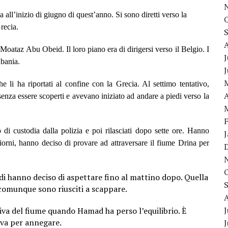
all’inizio di giugno di quest’anno. Si sono diretti verso la
recia.
oataz Abu Obeid. Il loro piano era di dirigersi verso il Belgio. I
J
lbania.
che li ha riportati al confine con la Grecia. Al settimo tentativo,
A
senza essere scoperti e avevano iniziato ad andare a piedi verso la
o di custodia dalla polizia e poi rilasciati dopo sette ore. Hanno
giorni, hanno deciso di provare ad attraversare il fiume Drina per
di hanno deciso di aspettare fino al mattino dopo. Quella
 comunque sono riusciti a scappare.
J
iva del fiume quando Hamad ha perso l’equilibrio. È
ava per annegare.