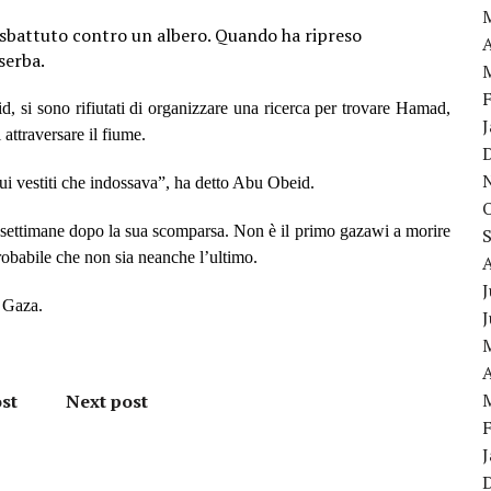
sbattuto contro un albero. Quando ha ripreso
A
serba.
, si sono rifiutati di organizzare una ricerca per trovare Hamad,
attraversare il fiume.
ui vestiti che indossava”, ha detto Abu Obeid.
e settimane dopo la sua scomparsa. Non è il primo gazawi a morire
probabile che non sia neanche l’ultimo.
J
i Gaza.
A
st
Next post