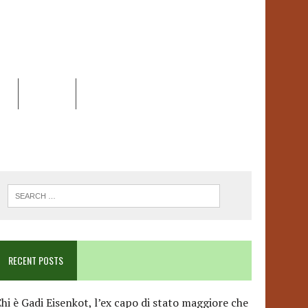
EO
DOSSIER
LINK
ANCESCA ALBANESE*
RECENT POSTS
hi è Gadi Eisenkot, l’ex capo di stato maggiore che