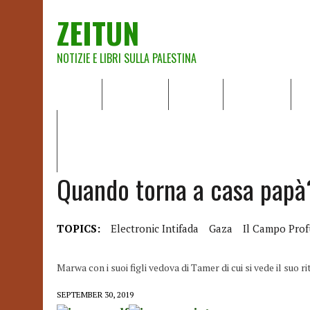
ZEITUN
NOTIZIE E LIBRI SULLA PALESTINA
HOME
CHI SIAMO
NOTIZIE
EDITORIALI
A
IL POTERE DELLA MUSICA – FIGLI DELLE PIETRE IN UNA TE
RAPPORTO DELLA RELATRICE SPECIALE SULLA SITUAZIONE 
Quando torna a casa papà
TOPICS:
Electronic Intifada
Gaza
Il Campo Prof
Marwa con i suoi figli vedova di Tamer di cui si vede il suo 
SEPTEMBER 30, 2019