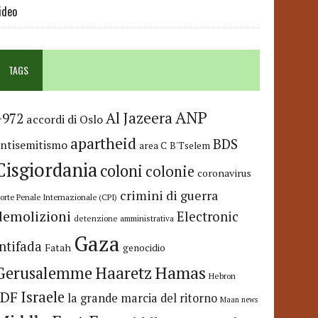
ideo
TAGS
ANP
Al Jazeera
+972
accordi di Oslo
apartheid
BDS
antisemitismo
area C
B'Tselem
Cisgiordania
coloni
colonie
coronavirus
crimini di guerra
orte Penale Internazionale (CPI)
demolizioni
Electronic
detenzione amministrativa
Gaza
Intifada
Fatah
genocidio
Hamas
Haaretz
Gerusalemme
Hebron
IDF
Israele
la grande marcia del ritorno
Maan news