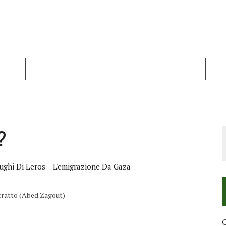
NALISI
RAPPORTI OCHA
RECENSIONI DI LIBRI E ARTICOLI
VID
RRA DIFFICILE
DEI DIRITTI UMANI NEI TERRITORI PALESTINESI OCCUPATI DAL 1967, FR
?
ughi Di Leros
L'emigrazione Da Gaza
ritratto (Abed Zagout)
C