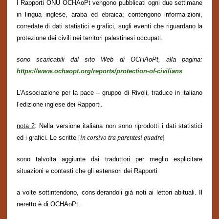
I Rapporti ONU OCHAoPt vengono pubblicati ogni due settimane
in lingua inglese, araba ed ebraica; contengono informa-zioni,
corredate di dati statistici e grafici, sugli eventi che riguardano la
protezione dei civili nei territori palestinesi occupati.
sono scaricabili dal sito Web di OCHAoPt, alla pagina:
https://www.ochaopt.org/reports/protection-of-civilians
L’Associazione per la pace – gruppo di Rivoli, traduce in italiano
l’edizione inglese dei Rapporti.
nota 2
: Nella versione italiana non sono riprodotti i dati statistici
in corsivo tra parentesi quadre
ed
i grafici. Le scritte
[
]
sono talvolta aggiunte dai traduttori per meglio esplicitare
situazioni e contesti che gli estensori dei
Rapporti
a volte sottintendono, considerandoli già noti ai lettori abituali. Il
neretto è di OCHAoPt.