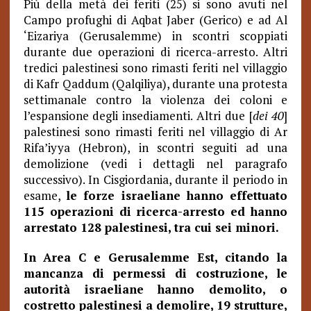
Più della metà dei feriti (25) si sono avuti nel
Campo profughi di Aqbat Jaber (Gerico) e ad Al
‘Eizariya (Gerusalemme) in scontri scoppiati
durante due operazioni di ricerca-arresto. Altri
tredici palestinesi sono rimasti feriti nel villaggio
di Kafr Qaddum (Qalqiliya), durante una protesta
settimanale contro la violenza dei coloni e
l’espansione degli insediamenti. Altri due [
dei 40
]
palestinesi sono rimasti feriti nel villaggio di Ar
Rifa’iyya (Hebron), in scontri seguiti ad una
demolizione (vedi i dettagli nel paragrafo
successivo). In Cisgiordania, durante il periodo in
esame,
le forze israeliane hanno effettuato
115 operazioni di ricerca-arresto ed hanno
arrestato 128 palestinesi, tra cui sei minori.
In Area C e Gerusalemme Est, citando la
mancanza di permessi di costruzione, le
autorità israeliane hanno demolito, o
costretto palestinesi a demolire, 19 strutture,