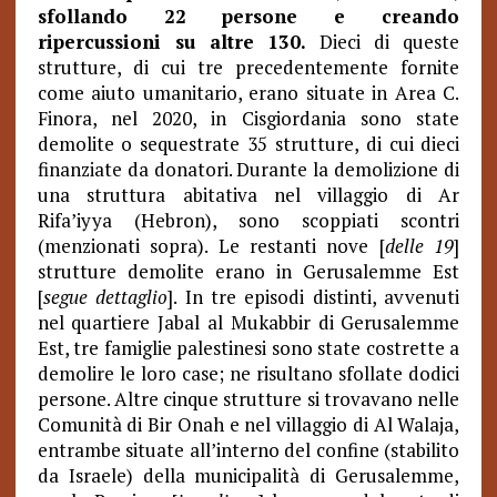
sfollando 22 persone e creando
ripercussioni su altre 130.
Dieci di queste
strutture, di cui tre precedentemente fornite
come aiuto umanitario, erano situate in Area C.
Finora, nel 2020, in Cisgiordania sono state
demolite o sequestrate 35 strutture, di cui dieci
finanziate da donatori. Durante la demolizione di
una struttura abitativa nel villaggio di Ar
Rifa’iyya (Hebron), sono scoppiati scontri
(menzionati sopra). Le restanti nove [
delle 19
]
strutture demolite erano in Gerusalemme Est
[
segue dettaglio
]. In tre episodi distinti, avvenuti
nel quartiere Jabal al Mukabbir di Gerusalemme
Est, tre famiglie palestinesi sono state costrette a
demolire le loro case; ne risultano sfollate dodici
persone. Altre cinque strutture si trovavano nelle
Comunità di Bir Onah e nel villaggio di Al Walaja,
entrambe situate all’interno del confine (stabilito
da Israele) della municipalità di Gerusalemme,