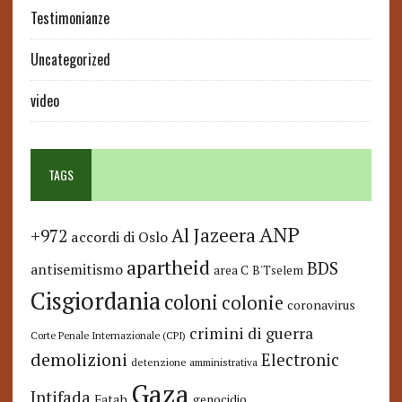
Testimonianze
Uncategorized
video
TAGS
ANP
Al Jazeera
+972
accordi di Oslo
apartheid
BDS
antisemitismo
area C
B'Tselem
Cisgiordania
coloni
colonie
coronavirus
crimini di guerra
Corte Penale Internazionale (CPI)
demolizioni
Electronic
detenzione amministrativa
Gaza
Intifada
Fatah
genocidio