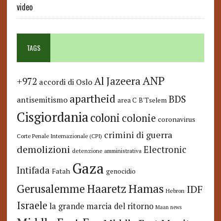
video
TAGS
ANP
Al Jazeera
+972
accordi di Oslo
apartheid
BDS
antisemitismo
area C
B'Tselem
Cisgiordania
coloni
colonie
coronavirus
crimini di guerra
Corte Penale Internazionale (CPI)
demolizioni
Electronic
detenzione amministrativa
Gaza
Intifada
Fatah
genocidio
Hamas
Haaretz
Gerusalemme
IDF
Hebron
Israele
la grande marcia del ritorno
Maan news