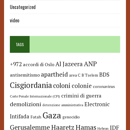
Uncategorized
video
TAGS
ANP
Al Jazeera
+972
accordi di Oslo
apartheid
BDS
antisemitismo
area C
B'Tselem
Cisgiordania
coloni
colonie
coronavirus
crimini di guerra
Corte Penale Internazionale (CPI)
demolizioni
Electronic
detenzione amministrativa
Gaza
Intifada
Fatah
genocidio
Hamas
Haaretz
Gerusalemme
IDF
Hebron