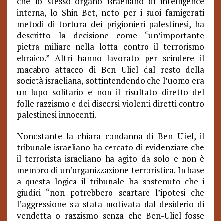
che lo stesso organo israeliano di intelligence
interna, lo Shin Bet, noto per i suoi famigerati
metodi di tortura dei prigionieri palestinesi, ha
descritto la decisione come “un’importante
pietra miliare nella lotta contro il terrorismo
ebraico.” Altri hanno lavorato per scindere il
macabro attacco di Ben Uliel dal resto della
società israeliana, sottintendendo che l’uomo era
un lupo solitario e non il risultato diretto del
folle razzismo e dei discorsi violenti diretti contro
palestinesi innocenti.
Nonostante la chiara condanna di Ben Uliel, il
tribunale israeliano ha cercato di evidenziare che
il terrorista israeliano ha agito da solo e non è
membro di un’organizzazione terroristica. In base
a questa logica il tribunale ha sostenuto che i
giudici “non potrebbero scartare l’ipotesi che
l’aggressione sia stata motivata dal desiderio di
vendetta o razzismo senza che Ben-Uliel fosse