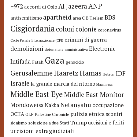
ANP
Al Jazeera
+972
accordi di Oslo
apartheid
BDS
antisemitismo
area C
B'Tselem
Cisgiordania
coloni
colonie
coronavirus
crimini di guerra
Corte Penale Internazionale (CPI)
demolizioni
Electronic
detenzione amministrativa
Gaza
Intifada
Fatah
genocidio
Hamas
Haaretz
Gerusalemme
IDF
Hebron
Israele
la grande marcia del ritorno
Maan news
Middle East Eye
Middle East Monitor
Netanyahu
Mondoweiss
occupazione
Nakba
pulizia etnica
OCHA
scontri
OLP
Palestine Chronicle
Trump
uccisioni e feriti
soluzione a due Stati
sionismo
uccisioni extragiudiziali