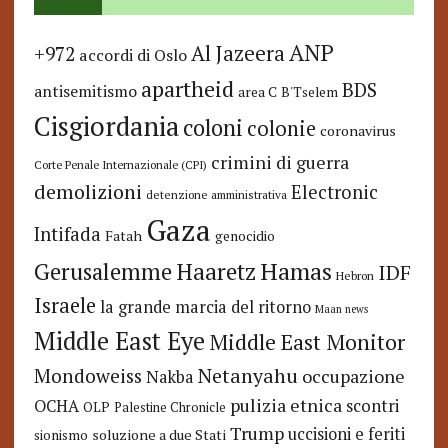
ANP
Al Jazeera
+972
accordi di Oslo
apartheid
BDS
antisemitismo
area C
B'Tselem
Cisgiordania
coloni
colonie
coronavirus
crimini di guerra
Corte Penale Internazionale (CPI)
demolizioni
Electronic
detenzione amministrativa
Gaza
Intifada
Fatah
genocidio
Hamas
Haaretz
Gerusalemme
IDF
Hebron
Israele
la grande marcia del ritorno
Maan news
Middle East Eye
Middle East Monitor
Netanyahu
Mondoweiss
occupazione
Nakba
pulizia etnica
OCHA
scontri
OLP
Palestine Chronicle
Trump
uccisioni e feriti
soluzione a due Stati
sionismo