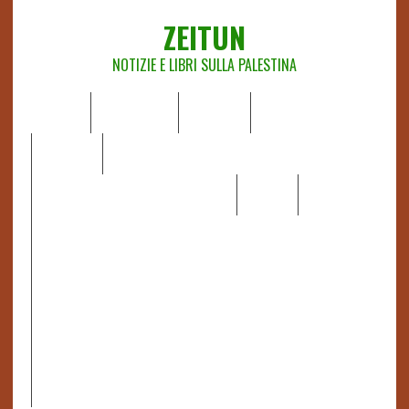
ZEITUN
NOTIZIE E LIBRI SULLA PALESTINA
HOME
CHI SIAMO
NOTIZIE
EDITORIALI
ANALISI
RAPPORTI OCHA
RECENSIONI DI LIBRI E ARTICOLI
VIDEO
DOSSIER
LINK
IL POTERE DELLA MUSICA – FIGLI DELLE PIETRE IN UNA
TERRA DIFFICILE
RAPPORTO DELLA RELATRICE SPECIALE SULLA
SITUAZIONE DEI DIRITTI UMANI NEI TERRITORI
PALESTINESI OCCUPATI DAL 1967, FRANCESCA ALBANESE*