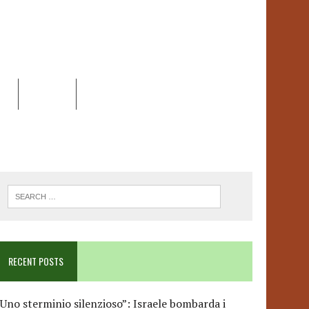
EO
DOSSIER
LINK
ANCESCA ALBANESE*
RECENT POSTS
Uno sterminio silenzioso”: Israele bombarda i