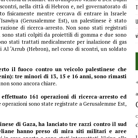
scontri, nella città di Hebron e, nel governatorato di
T
to fisicamente mentre cercava di entrare in Israele
 ‘Isawiya (Gerusalemme Est), un palestinese è stato
U
azione di ricerca-arresto. Non sono stati registrati
 sono stati colpiti da proiettili di gomma e due sono
v
sono stati trattati medicalmente per inalazione di gas
 Al ‘Arrub (Hebron), nel corso di scontri, un soldato
perto il fuoco contro un veicolo palestinese che
enin): tre minori di 13, 15 e 16 anni, sono rimasti
 non sono ancora chiare.
 effettuato 161 operazioni di ricerca-arresto ed
e operazioni sono state registrate a Gerusalemme Est,
C
inese di Gaza, ha lanciato tre razzi contro il sud
eliane hanno preso di mira siti militari e aree