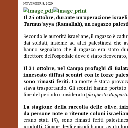
NOVEMBER 8, 2020
Il 25 ottobre, durante un’operazione israeli
Turmus’ayya (Ramallah), un ragazzo palesti
Secondo le autorità israeliane, il ragazzo è cadu
dai soldati, insieme ad altri palestinesi che a
hanno segnalato che il ragazzo era stato dur
direttore dell’ospedale dove è stato ricoverato,
Il 31 ottobre, nel Campo profughi di Balat
innescato diffusi scontri con le forze pales
sono rimasti feriti.
La morte è stata provoca
stava trasportando. Gli scontri hanno portato 
fine del periodo considerato [
da questo Rapport
La stagione della raccolta delle olive, ini
da persone note o ritenute coloni israelian
erano stati 19), sono rimasti feriti palestine
prodotti. Cinque degli episodi hanno avuto luog