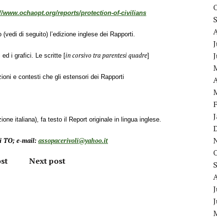
//www.ochaopt.org/reports/protection-of-civilians
 (vedi di seguito) l’edizione inglese dei Rapporti.
J
in corsivo tra parentesi quadre
i ed
i grafici. Le scritte
[
]
zioni e contesti che gli estensori dei
Rapporti
A
ione italiana), fa testo il Report originale in lingua inglese.
li TO; e-mail:
assopacerivoli@yahoo.it
st
Next post
J