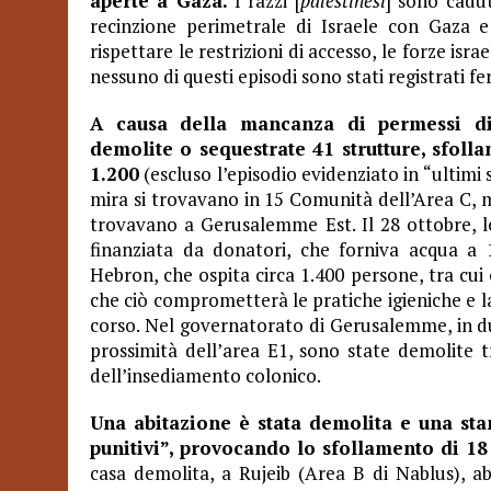
aperte a Gaza.
I razzi [
palestinesi
] sono cadut
recinzione perimetrale di Israele con Gaza e
rispettare le restrizioni di accesso, le forze is
nessuno di questi episodi sono stati registrati feri
A causa della mancanza di permessi di c
demolite o sequestrate 41 strutture, sfoll
1.200
(escluso l’episodio evidenziato in “ultimi sv
mira si trovavano in 15 Comunità dell’Area C, m
trovavano a Gerusalemme Est. Il 28 ottobre, l
finanziata da donatori, che forniva acqua a 
Hebron, che ospita circa 1.400 persone, tra cui 
che ciò comprometterà le pratiche igieniche e la
corso. Nel governatorato di Gerusalemme, in du
prossimità dell’area E1, sono state demolite t
dell’insediamento colonico.
Una abitazione è stata demolita e una stan
punitivi”, provocando lo sfollamento di 18
casa demolita, a Rujeib (Area B di Nablus), ab