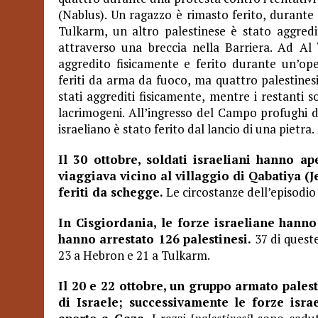
(Nablus). Un ragazzo è rimasto ferito, durante 
Tulkarm, un altro palestinese è stato aggredi
attraverso una breccia nella Barriera. Ad Al
aggredito fisicamente e ferito durante un’oper
feriti da arma da fuoco, ma quattro palestinesi
stati aggrediti fisicamente, mentre i restanti 
lacrimogeni. All’ingresso del Campo profughi di
israeliano è stato ferito dal lancio di una pietra.
Il 30 ottobre, soldati israeliani hanno a
viaggiava vicino al villaggio di Qabatiya (J
feriti da schegge.
Le circostanze dell’episodio
In Cisgiordania, le forze israeliane hanno
hanno arrestato 126 palestinesi.
37 di quest
23 a Hebron e 21 a Tulkarm.
Il 20 e 22 ottobre, un gruppo armato palest
di Israele; successivamente le forze isra