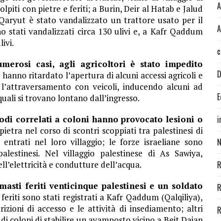
A
olpiti con pietre e feriti; a Burin, Deir al Hatab e Jalud
a Qaryut è stato vandalizzato un trattore usato per il
A
 stati vandalizzati circa 130 ulivi e, a Kafr Qaddum
livi.
c
umerosi casi, agli agricoltori è stato impedito
D
 hanno ritardato l’apertura di alcuni accessi agricoli e
i l’attraversamento con veicoli, inducendo alcuni ad
E
 quali si trovano lontano dall’ingresso.
sodi correlati a coloni hanno provocato lesioni o
i
etra nel corso di scontri scoppiati tra palestinesi di
 entrati nel loro villaggio; le forze israeliane sono
N
lestinesi. Nel villaggio palestinese di As Sawiya,
ell’elettricità e condutture dell’acqua.
R
imasti feriti venticinque palestinesi e un soldato
R
i feriti sono stati registrati a Kafr Qaddum (Qalqiliya),
izioni di accesso e le attività di insediamento; altri
R
di coloni di stabilire un avamposto vicino a Beit Dajan