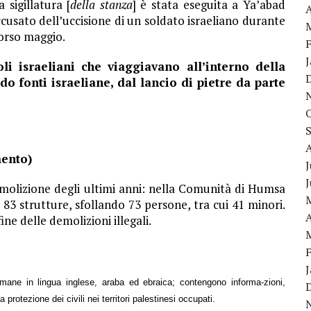
 sigillatura [
della stanza
] è stata eseguita a Ya’abad
A
ccusato dell’uccisione di un soldato israeliano durante
corso maggio.
li israeliani che viaggiavano all’interno della
o fonti israeliane, dal lancio di pietre da parte
mento)
J
emolizione degli ultimi anni: nella Comunità di Humsa
 83 strutture, sfollando 73 persone, tra cui 41 minori.
A
fine delle demolizioni illegali.
ane in lingua inglese, araba ed ebraica; contengono informa-zioni,
a protezione dei civili nei territori palestinesi occupati.