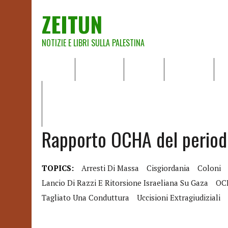
ZEITUN
NOTIZIE E LIBRI SULLA PALESTINA
HOME
CHI SIAMO
NOTIZIE
EDITORIALI
A
IL POTERE DELLA MUSICA – FIGLI DELLE PIETRE IN UNA TE
RAPPORTO DELLA RELATRICE SPECIALE SULLA SITUAZIONE 
Rapporto OCHA del period
TOPICS:
Arresti Di Massa
Cisgiordania
Coloni
Lancio Di Razzi E Ritorsione Israeliana Su Gaza
OC
Tagliato Una Conduttura
Uccisioni Extragiudiziali