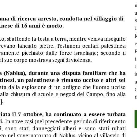
m
u
ana di ricerca-arresto, condotta nel villaggio di
S
nese di 16 anni è morto.
U
l
to, sbattendo la testa a terra, mentre veniva inseguito
c
vevano lanciato pietre. Testimoni oculari palestinesi
P
amente picchiato dalle forze israeliane; secondo il
t
 il suo corpo mostrava segni di violenza.
U
a (Nablus), durante una disputa familiare che ha
i
tinesi, un palestinese è rimasto ucciso e altri sei
u
ta dalla esplosione di un ordigno che l’uomo ucciso
C
alla chiusura di scuole e negozi del Campo, fino alla
o
].
ziata il 7 ottobre, ha continuato a essere turbata
i.
In nove casi (nel precedente periodo di riferimento
si, sono stati danneggiati alberi e sono stati rubati
o nel governatorato di Nablus, vicino al villaggio di