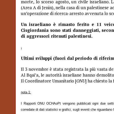
morte, lo scorso agosto, un civile israeliano. La
(Area A di Jenin), nella casa di un palestinese a
un’operazione di ricerca-arresto avvenuta lo s
Un israeliano è rimasto ferito e 11 veico
Cisgiordania sono stati danneggiati, second
di aggressori ritenuti palestinesi.
¡
Ultimi sviluppi (fuori dal periodo di riferi
Il 3 novembre è stata registrata la più vasta d
Al Bqai’a, le autorità israeliane hanno demolito
Il Coordinatore Umanitario [
ONU
] ha chiesto la 
nota 1:
I Rapporti ONU OCHAoPt vengono pubblicati ogni due settim
corredate di dati statistici e grafici, sugli eventi che riguardano l