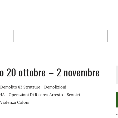
NALISI
RAPPORTI OCHA
RECENSIONI DI LIBRI E ARTICOLI
VID
RRA DIFFICILE
DEI DIRITTI UMANI NEI TERRITORI PALESTINESI OCCUPATI DAL 1967, FR
o 20 ottobre – 2 novembre
Demolito 83 Strutture
Demolizioni
HA
Operazioni Di Ricerca-Arresto
Scontri
Violenza Coloni
“