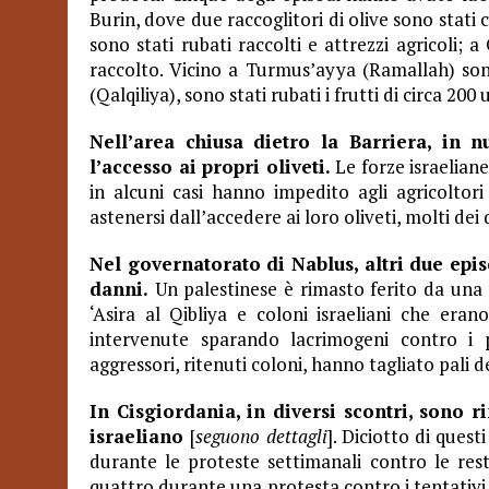
Burin, dove due raccoglitori di olive sono stati c
sono stati rubati raccolti e attrezzi agricoli; 
raccolto. Vicino a Turmus’ayya (Ramallah) sono
(Qalqiliya), sono stati rubati i frutti di circa 200 u
Nell’area chiusa dietro la Barriera, in n
l’accesso ai propri oliveti.
Le forze israeliane
in alcuni casi hanno impedito agli agricoltor
astenersi dall’accedere ai loro oliveti, molti dei
Nel governatorato di Nablus, altri due epi
danni.
Un palestinese è rimasto ferito da una pi
‘Asira al Qibliya e coloni israeliani che erano
intervenute sparando lacrimogeni contro i pa
aggressori, ritenuti coloni, hanno tagliato pali d
In Cisgiordania, in diversi scontri, sono r
israeliano
[
seguono dettagli
]. Diciotto di quest
durante le proteste settimanali contro le restr
quattro durante una protesta contro i tentativi 