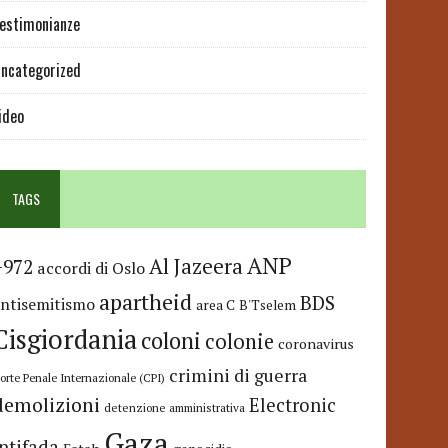
estimonianze
ncategorized
ideo
TAGS
ANP
Al Jazeera
+972
accordi di Oslo
apartheid
BDS
antisemitismo
area C
B'Tselem
Cisgiordania
coloni
colonie
coronavirus
crimini di guerra
orte Penale Internazionale (CPI)
demolizioni
Electronic
detenzione amministrativa
Gaza
Intifada