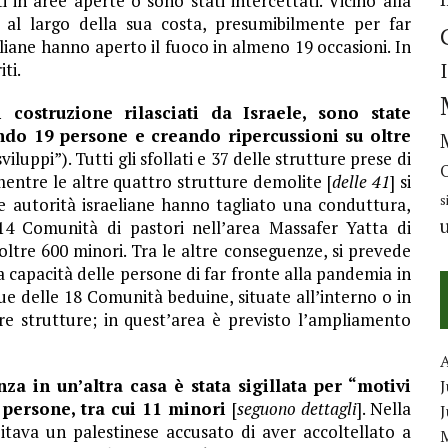
i in aree aperte o sono stati intercettati. Vicino alla
 al largo della sua costa, presumibilmente per far
raeliane hanno aperto il fuoco in almeno 19 occasioni. In
ti.
ostruzione rilasciati da Israele, sono state
ando 19 persone e creando ripercussioni su oltre
iluppi”). Tutti gli sfollati e 37 delle strutture prese di
entre le altre quattro strutture demolite [
delle 41
] si
s
e autorità israeliane hanno tagliato una conduttura,
14 Comunità di pastori nell’area Massafer Yatta di
oltre 600 minori. Tra le altre conseguenze, si prevede
 capacità delle persone di far fronte alla pandemia in
e delle 18 Comunità beduine, situate all’interno o in
re strutture; in quest’area è previsto l’ampliamento
za in un’altra casa è stata sigillata per “motivi
J
 persone, tra cui 11 minori
[
seguono dettagli
]. Nella
itava un palestinese accusato di aver accoltellato a