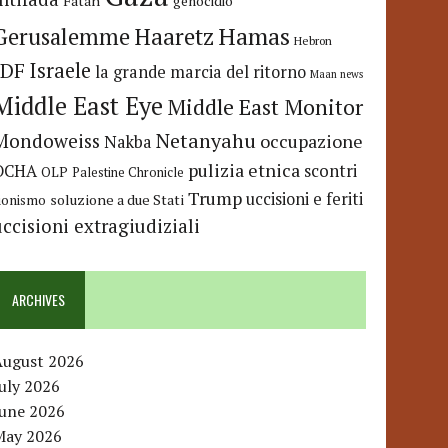
Fatah
genocidio
Hamas
Haaretz
Gerusalemme
Hebron
IDF
Israele
la grande marcia del ritorno
Maan news
Middle East Eye
Middle East Monitor
Netanyahu
Mondoweiss
occupazione
Nakba
pulizia etnica
OCHA
scontri
OLP
Palestine Chronicle
Trump
uccisioni e feriti
soluzione a due Stati
ionismo
uccisioni extragiudiziali
ARCHIVES
August 2026
uly 2026
June 2026
May 2026