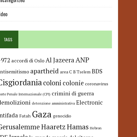
ncategorized
ideo
TAGS
ANP
Al Jazeera
+972
accordi di Oslo
apartheid
BDS
antisemitismo
area C
B'Tselem
Cisgiordania
coloni
colonie
coronavirus
crimini di guerra
orte Penale Internazionale (CPI)
demolizioni
Electronic
detenzione amministrativa
Gaza
Intifada
Fatah
genocidio
Hamas
Haaretz
Gerusalemme
Hebron