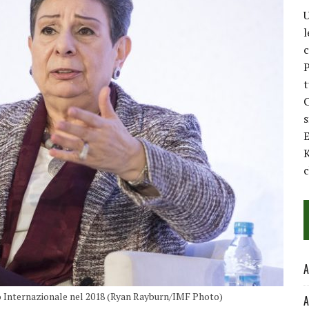
U
l
c
P
t
C
E
K
c
A
 Internazionale nel 2018 (Ryan Rayburn/IMF Photo)
A