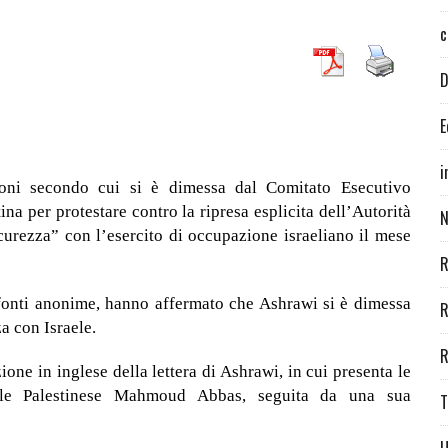
c
D
E
i
oni secondo cui si è dimessa dal Comitato Esecutivo
na per protestare contro la ripresa esplicita dell’Autorità
N
curezza” con l’esercito di occupazione israeliano il mese
R
o fonti anonime, hanno affermato che Ashrawi si è dimessa
R
a con Israele.
R
one in inglese della lettera di Ashrawi, in cui presenta le
nale Palestinese Mahmoud Abbas, seguita da una sua
T