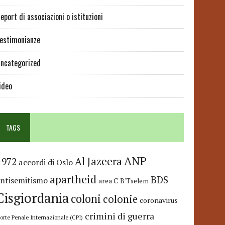
eport di associazioni o istituzioni
estimonianze
ncategorized
ideo
TAGS
ANP
Al Jazeera
+972
accordi di Oslo
apartheid
BDS
antisemitismo
area C
B'Tselem
Cisgiordania
coloni
colonie
coronavirus
crimini di guerra
orte Penale Internazionale (CPI)