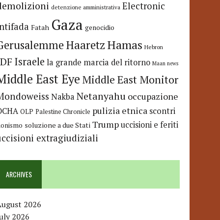
demolizioni
Electronic
detenzione amministrativa
Gaza
Intifada
Fatah
genocidio
Hamas
Haaretz
Gerusalemme
Hebron
IDF
Israele
la grande marcia del ritorno
Maan news
Middle East Eye
Middle East Monitor
Netanyahu
Mondoweiss
occupazione
Nakba
pulizia etnica
OCHA
scontri
OLP
Palestine Chronicle
Trump
uccisioni e feriti
soluzione a due Stati
ionismo
uccisioni extragiudiziali
ARCHIVES
August 2026
uly 2026