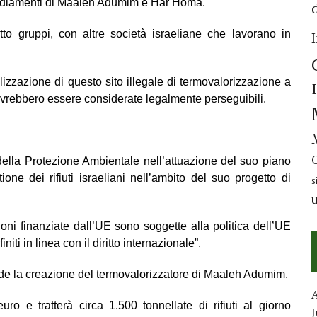
nsediamenti di Maaleh Adumim e Har Homa.
tto gruppi, con altre societ
à
israeliane che lavorano in
lizzazione di questo sito illegale di termovalorizzazione a
ovrebbero essere considerate legalmente perseguibili.
della Protezione Ambientale nell’attuazione del suo piano
ione dei rifiuti israeliani nell’ambito del suo progetto di
s
ioni finanziate dall’UE sono soggette alla politica dell’UE
niti in linea con il diritto internazionale”.
lude la creazione del termovalorizzatore di Maaleh Adumim.
uro e tratter
à
circa 1.500 tonnellate di rifiuti al giorno
J