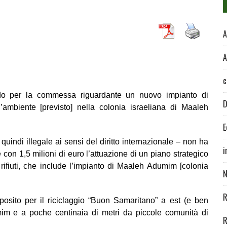
A
A
c
do
per
la
commessa riguardante un nuovo impianto di
D
’ambiente [previsto] nella colonia israeliana di Maaleh
E
 quindi illegale ai sensi del diritto internazionale – non ha
i
con 1,5 milioni di euro l’attuazione di un piano strategico
 rifiuti, che include l’impianto di Maaleh Adumim [colonia
N
R
posito per il
riciclaggio “Buon Samaritano” a est (e ben
umim e a poche centinaia di metri da piccole comunit
à
di
R