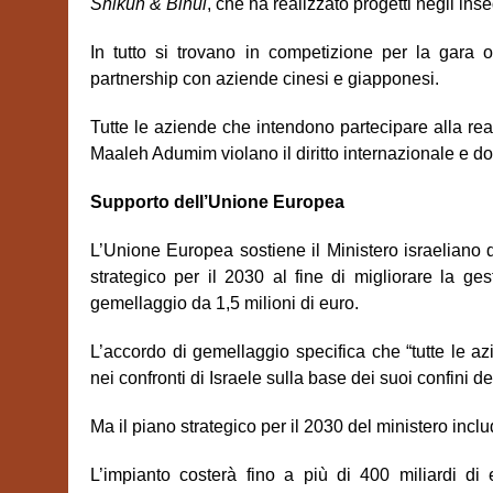
Shikun & Binui
,
che ha realizzato progetti negli i
In tutto si trovano in competizione per la gara o
partnership con aziende cinesi e giapponesi.
Tutte le aziende che intendono partecipare alla rea
Maaleh Adumim violano il diritto internazionale e d
Supporto dell’Unione Europea
L’Unione Europea sostiene il Ministero israeliano 
strategico per il 2030 al fine di migliorare la gest
gemellaggio da 1,5 milioni di euro.
L’accordo di gemellaggio specifica che “tutte le az
nei confronti di
Israele sulla base dei suoi confini defi
Ma il piano strategico per il 2030 del ministero inc
L’impianto coster
à
fino a
più di
400 miliardi di e