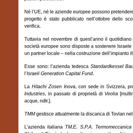
N
é l’UE, né
le aziende europee possono pretendere d
progetto è stato pubblicato nell’ottobre dello s
verifica.
Tuttavia nel novembre di quest’anno il quotidiano 
societ
à
europee sono disposte a sostenere Israele 
un partner locale – nella costruzione dell’impianto il
Esse sono: l’azienda tedesca
Standardkessel Ba
l’
Israeli Generation Capital Fund
.
La
Hitachi Zosen Inova
, con sede in Svizzera, p
Industries
, in passato di propriet
à
di
Veolia
[multi
acque, ndtr.].
TMM
gestisce attualmente la discarica di Tovlan ne
L’azienda italiana
TM.E. S.P.A. Termomeccanica