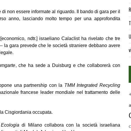
R
i non essere informate al riguardo. Il bando di gara per il
corso anno, lasciando molto tempo per una approfondita
T
U
[
economico
, ndtr.] israeliano Calaclist ha rivelato che tre
– la gara prevede che le societ
à
straniere debbano avere
v
legale.
umgarte
, che ha sede a Duisburg e che collaborer
à
con
ropone una partnership con la
TMM Integrated Recycling
nazionale francese leader mondiale nel trattamento delle
lla Cisgiordania occupata.
 Ecologia
di Milano collabora con la societ
à
israeliana
C