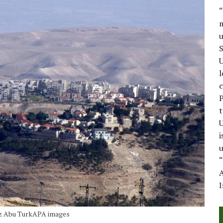
“
m
u
S
U
l
c
P
t
U
i
u
“
A
I
uz Abu TurkAPA images