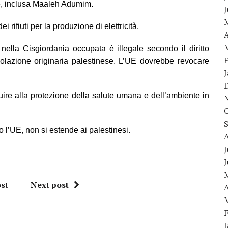
e
,
inclusa Maaleh Adumim.
i rifiuti per la produzione di elettricit
à
.
A
ni nella Cisgiordania occupata è illegale secondo il diritto
olazione originaria palestinese. L’UE dovrebbe revocare
buire alla protezione della salute umana e dell’ambiente in
l’UE, non si estende ai palestinesi.
J
st
Next post
A