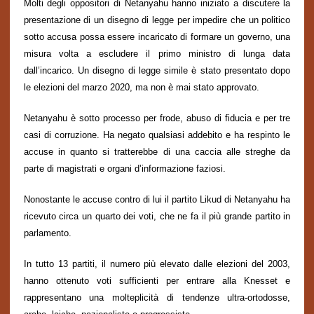
Molti degli oppositori di Netanyahu hanno iniziato a discutere la
presentazione di un disegno di legge
per
impedire che un politico
sotto accusa possa essere incaricato di formare un governo, una
misura volta a escludere il primo ministro di lunga data
dall’incarico. Un disegno di legge simile è stato presentato dopo
le elezioni del marzo 2020
,
ma non è mai stato approvato.
Netanyahu è sotto processo per frode, abuso di fiducia e per tre
casi di
corruzione
. Ha negato qualsiasi addebito e ha respinto le
accuse
in quanto si tratterebbe di
una caccia alle streghe da
parte di
magistrati
e organi d’informazione
faziosi
.
Nonostante le accuse contro di lui il partito Likud di Netanyahu ha
ricevuto circa un quarto dei voti,
che ne fa
il più grande partito in
parlamento.
In tutto 13 partiti, il numero più elevato dalle elezioni del 2003,
hanno ottenuto voti sufficienti per entrare alla Knesset e
rappresentano una
molteplicità
di
tendenze
ultra-ortodosse,