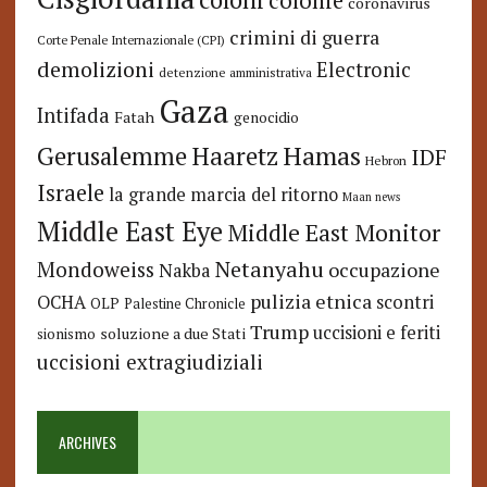
colonie
coronavirus
crimini di guerra
Corte Penale Internazionale (CPI)
demolizioni
Electronic
detenzione amministrativa
Gaza
Intifada
Fatah
genocidio
Hamas
Haaretz
Gerusalemme
IDF
Hebron
Israele
la grande marcia del ritorno
Maan news
Middle East Eye
Middle East Monitor
Netanyahu
Mondoweiss
occupazione
Nakba
pulizia etnica
OCHA
scontri
OLP
Palestine Chronicle
Trump
uccisioni e feriti
soluzione a due Stati
sionismo
uccisioni extragiudiziali
ARCHIVES