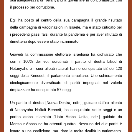
sull’
adeguatezza
di Netanyahu a governare in concomitanza con
il processo per corruzione.
Egli ha posto
al centro della sua campagna
il grande risultato
della campagna
di vaccinazioni in Israele, ma è stato criticato per
i precedenti passi falsi durante la pandemia e per aver rifiutato di
dimettersi dopo essere stato incriminato.
Giovedì
l
a commissione elettorale israeliana ha dichiarato che
con il 100% dei voti scrutinati il partito di destra Likud di
Netanyahu e i suoi alleati naturali hanno conquistato 52 dei 120
seggi della Knesset, il parlamento israeliano. Uno
schiera
mento
ideologicamente diversificato di partiti impegnati nel volerlo
rimpiazzare ha
conquistato
57 seggi.
Un partito di destra [
Nuova Destra
, ndtr.]
,
guidato dall’ex alleato
di Netanyahu Naftali Bennett
,
ha conquistato sette seggi e un
partito arabo islamista [Lista Araba Unita, ndtr.] guidato da
Mansour Abbas ne ha ottenuti quattro.
Nessuno dei due partiti è
legato a una coalizione
, ma
,
date le molte rivalit
à
in parlamento,