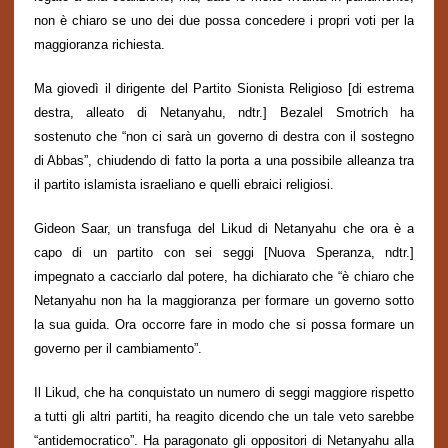
non è chiaro se uno dei due possa
concedere i propri voti per
la
maggioranza richiesta.
Ma giovedì
il
dirigente del Partito Sionista Religioso [di estrema
destra,
alleato di Netanyahu,
ndtr.] Bezalel Smotrich ha
sostenuto che “non ci sar
à
un governo di destra con il sostegno
di Abbas”, chiudendo di fatto la porta a una possibile alleanza tra
i
l
partit
o
islamista
israelian
o
e
quelli
ebraici religiosi.
Gideon Saar, un
transfuga
del Likud di Netanyahu che ora è a
capo di un partito con sei seggi [Nuova Speranza, ndtr.]
impegnato
a cacciarlo dal potere
, ha dichiarato che “è chiaro che
Netanyahu non ha la maggioranza per formare un governo sotto
la sua guida. O
ra o
ccorre
fare in modo che si possa
formare un
governo per il cambiamento”.
Il Likud, che ha conquistato un numero di seggi maggiore rispetto
a
tutti gli altri partiti
, ha
reagito
dicendo che un tale
veto
sarebbe
“antidemocratico”. Ha paragonato gli oppositori di Netanyahu alla