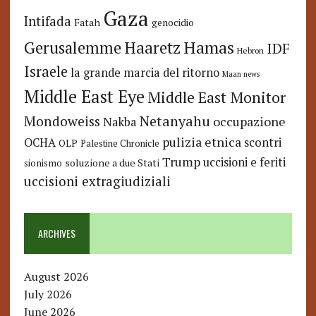
Gaza
Intifada
Fatah
genocidio
Hamas
Haaretz
Gerusalemme
IDF
Hebron
Israele
la grande marcia del ritorno
Maan news
Middle East Eye
Middle East Monitor
Netanyahu
Mondoweiss
occupazione
Nakba
pulizia etnica
OCHA
scontri
OLP
Palestine Chronicle
Trump
uccisioni e feriti
soluzione a due Stati
sionismo
uccisioni extragiudiziali
ARCHIVES
August 2026
July 2026
June 2026