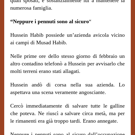
quali sposati, è sostanzialmente lui a mantenere la
numerosa famiglia.
“Neppure i pennuti sono al sicuro
“
Hussein Habib possiede un’azienda avicola vicino
ai campi di Musad Habib.
Nelle prime ore dello stesso giorno di febbraio un
altro contadino telefonò a Hussein per avvisarlo che
molti terreni erano stati allagati.
Hussein andò di corsa nella sua azienda. Lo
aspettava una scena veramente angosciante.
Cercò immediatamente di salvare tutte le galline
che poteva. Ne riuscì a salvare circa metà, ma per
le rimanenti era già troppo tardi.
Erano annegate.
Neppure i pennuti sono al sicuro dall’occupazione