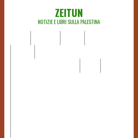
ZEITUN
NOTIZIE E LIBRI SULLA PALESTINA
HOME
CHI SIAMO
NOTIZIE
EDITORIALI
ANALISI
RAPPORTI OCHA
RECENSIONI DI LIBRI E ARTICOLI
VIDEO
DOSSIER
LINK
IL POTERE DELLA MUSICA – FIGLI DELLE PIETRE IN UNA
TERRA DIFFICILE
RAPPORTO DELLA RELATRICE SPECIALE SULLA
SITUAZIONE DEI DIRITTI UMANI NEI TERRITORI
PALESTINESI OCCUPATI DAL 1967, FRANCESCA ALBANESE*