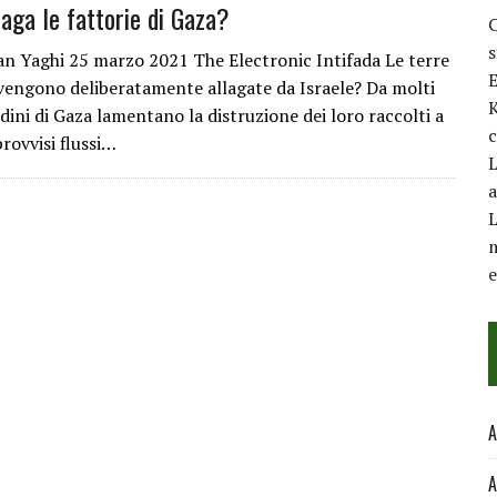
laga le fattorie di Gaza?
C
 Yaghi 25 marzo 2021 The Electronic Intifada Le terre
E
 vengono deliberatamente allagate da Israele? Da molti
K
dini di Gaza lamentano la distruzione dei loro raccolti a
c
rovvisi flussi…
L
a
L
m
A
A