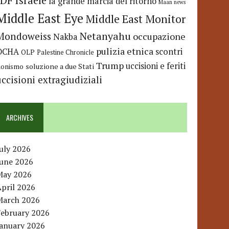
IDF
Israele
la grande marcia del ritorno
Maan news
Middle East Eye
Middle East Monitor
Netanyahu
Mondoweiss
occupazione
Nakba
pulizia etnica
OCHA
scontri
OLP
Palestine Chronicle
Trump
uccisioni e feriti
soluzione a due Stati
ionismo
uccisioni extragiudiziali
ARCHIVES
uly 2026
June 2026
May 2026
pril 2026
March 2026
February 2026
January 2026