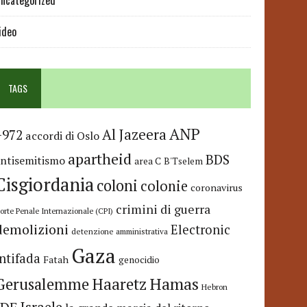
ncategorized
ideo
TAGS
ANP
Al Jazeera
+972
accordi di Oslo
apartheid
BDS
antisemitismo
area C
B'Tselem
Cisgiordania
coloni
colonie
coronavirus
crimini di guerra
orte Penale Internazionale (CPI)
demolizioni
Electronic
detenzione amministrativa
Gaza
Intifada
Fatah
genocidio
Hamas
Haaretz
Gerusalemme
Hebron