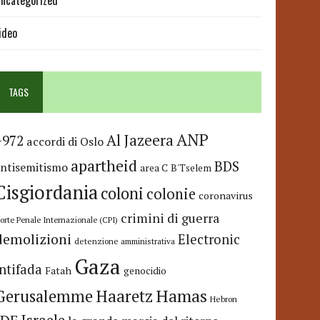
ncategorized
ideo
TAGS
ANP
Al Jazeera
+972
accordi di Oslo
apartheid
BDS
antisemitismo
area C
B'Tselem
Cisgiordania
coloni
colonie
coronavirus
crimini di guerra
orte Penale Internazionale (CPI)
demolizioni
Electronic
detenzione amministrativa
Gaza
Intifada
Fatah
genocidio
Hamas
Haaretz
Gerusalemme
Hebron