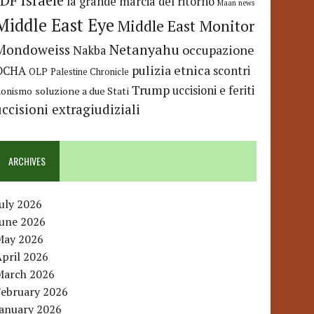
IDF
Israele
la grande marcia del ritorno
Maan news
Middle East Eye
Middle East Monitor
Netanyahu
Mondoweiss
occupazione
Nakba
pulizia etnica
OCHA
scontri
OLP
Palestine Chronicle
Trump
uccisioni e feriti
soluzione a due Stati
ionismo
uccisioni extragiudiziali
ARCHIVES
uly 2026
June 2026
May 2026
pril 2026
March 2026
February 2026
January 2026