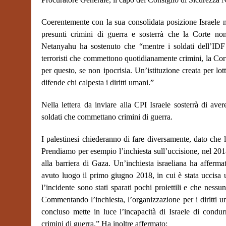
Coerentemente con la sua consolidata posizione Israele no
presunti crimini di guerra e sosterrà che la Corte non
Netanyahu ha sostenuto che “mentre i soldati dell’IDF 
terroristi che commettono quotidianamente crimini, la Cort
per questo, se non ipocrisia. Un’istituzione creata per lott
difende chi calpesta i diritti umani.”
Nella lettera da inviare alla CPI Israele sosterrà di ave
soldati che commettano crimini di guerra.
I palestinesi chiederanno di fare diversamente, dato che l
Prendiamo per esempio l’inchiesta sull’uccisione, nel 201
alla barriera di Gaza. Un’inchiesta israeliana ha afferm
avuto luogo il primo giugno 2018, in cui è stata uccisa u
l’incidente sono stati sparati pochi proiettili e che nessu
Commentando l’inchiesta, l’organizzazione per i diritti 
concluso mette in luce l’incapacità di Israele di condur
crimini di guerra.”
Ha inoltre affermato: