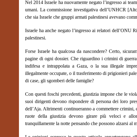
Nel 2014 Israele ha nuovamente negato l’ingresso ai team ch
umani. La commissione investigativa dell’UNHCR [Alto C
che sia Israele che gruppi armati palestinesi avevano comm
Israele ha anche negato l’ingresso ai relatori dell’ONU R
palestinesi.
Forse Israele ha qualcosa da nascondere? Certo, sicurame
pagine di ogni dossier. Che riguardino i crimini di guerra
indifesa e intrappolata a Gaza, o la sua illegale impre
illegalmente occupate, o il trasferimento di prigionieri pales
di case, gli sgomberi delle famiglie?
Con questi foschi precedenti, giustizia impone che le viol
suoi dirigenti devono rispondere di persona dei loro pres
dell’Aja. Altrimenti continueranno a commettere crimini,
ruote della giustizia devono girare più veloci e allo
tranquillamente la notte pensando che possono alzarsi al 
Le opinioni espresse in questo articolo appartengono all’