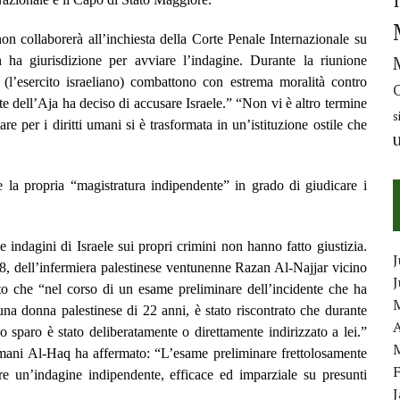
n collaborerà all’inchiesta della Corte Penale Internazionale su
 ha giurisdizione per avviare l’indagine. Durante la riunione
(l’esercito israeliano) combattono con estrema moralità contro
e dell’Aja ha deciso di accusare Israele.” “Non vi è altro termine
s
are per i diritti umani si è trasformata in un’istituzione ostile che
re la propria “magistratura indipendente” in grado di giudicare i
e indagini di Israele sui propri crimini non hanno fatto giustizia.
J
8, dell’infermiera palestinese ventunenne Razan Al-Najjar vicino
ato che “nel corso di un esame preliminare dell’incidente che ha
na donna palestinese di 22 anni, è stato riscontrato che durante
A
no sparo è stato deliberatamente o direttamente indirizzato a lei.”
umani Al-Haq ha affermato: “L’esame preliminare frettolosamente
re un’indagine indipendente, efficace ed imparziale su presunti