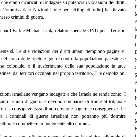
e erano incaricati di indagare su potenziali violazioni dei diritti
ommissariato Nazioni Unite per i Rifugiati, ndtr.] ha rilevato
esso crimini di guerra.
A
ichard Falk e Michael Link, relatore speciale ONU per i Territori
nte sì. Le sue violazioni dei diritti umani riempiono pagine su
 nel corso delle ripetute guerre contro la popolazione palestinese
sa coloniale, o il trasferimento della sua popolazione in aree
tinesi dai territori occupati nel proprio territorio. E le demolizioni
J
azioni israeliane vengano indagate e che Israele ne renda conto. I
unti crimini di guerra e devono comparire di fronte al tribunale
 con la consapevolezza di non doverne pagare le conseguenze. Le
A
ra i criminali di guerra israeliani non potranno più dormire
mattino e commettere impunemente altri crimini.
autore e non riflettono necessariamente la politica editoriale di