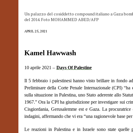
Un palazzo del cosiddetto compound italiano a Gaza bombar
del 2014. Foto MOHAMMED ABED/AFP
APRIL 25, 2021
Kamel Hawwash
10 aprile 2021 –
Days Of Palestine
Il 5 febbraio i palestinesi hanno visto brillare in fondo
Preliminare della Corte Penale Internazionale (CPI) “ha d
sulla situazione in Palestina, uno Stato aderente allo Statu
1967.” Ora la CPI ha giurisdizione per investigare sui crim
Cisgiordania, Gerusalemme est e Gaza. La procuratrice 
indagini, affermando che vi era “una ragionevole base per ri
Le reazioni in Palestina e in Israele sono state quelle p