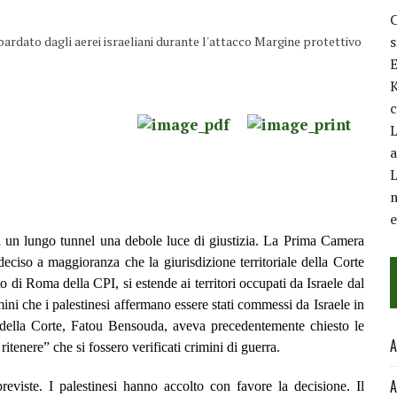
C
dato dagli aerei israeliani durante l'attacco Margine protettivo
E
K
c
L
a
L
m
 ad un lungo tunnel una debole luce di giustizia. La Prima Camera
eciso a maggioranza che la giurisdizione territoriale della Corte
to di Roma della CPI, si estende ai territori occupati da Israele dal
ini che i palestinesi affermano essere stati commessi da Israele in
della Corte, Fatou Bensouda, aveva precedentemente chiesto le
A
tenere” che si fossero verificati crimini di guerra.
A
reviste. I palestinesi hanno accolto con favore la decisione. Il