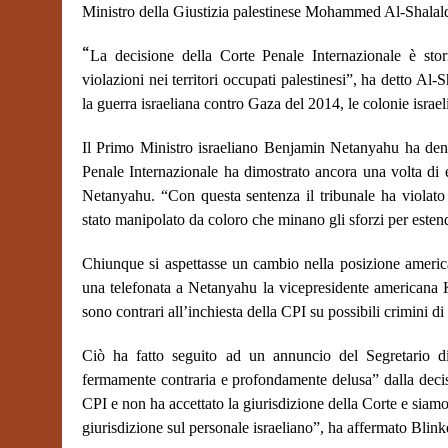
Ministro della Giustizia palestinese Mohammed Al-Shalalde
“
La decisione della Corte Penale Internazionale è stori
violazioni nei territori occupati palestinesi”, ha detto Al-
la guerra israeliana contro Gaza del 2014, le colonie israelia
Il Primo Ministro israeliano Benjamin Netanyahu ha denun
Penale Internazionale ha dimostrato ancora una volta di e
Netanyahu. “Con questa sentenza il tribunale ha violato i
stato manipolato da coloro che minano gli sforzi per esten
Chiunque si aspettasse un cambio nella posizione americ
una telefonata a Netanyahu la vicepresidente americana
sono contrari all’inchiesta della CPI su possibili crimini di 
Ciò ha fatto seguito ad un annuncio del Segretario
fermamente contraria e profondamente delusa” dalla decis
CPI e non ha accettato la giurisdizione della Corte e siamo 
giurisdizione sul personale israeliano”, ha affermato Blin