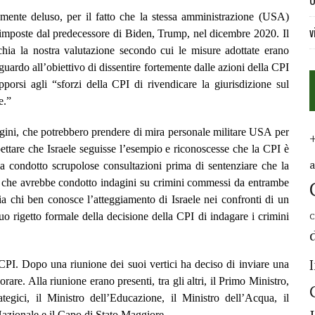
U
amente deluso, per il fatto che la stessa amministrazione (USA)
v
 imposte dal predecessore di Biden, Trump, nel dicembre 2020. Il
hia la nostra valutazione secondo cui le misure adottate erano
guardo all’obiettivo di dissentire fortemente dalle azioni della CPI
pporsi agli “sforzi della CPI di rivendicare la giurisdizione sul
e.”
ini, che potrebbero prendere di mira personale militare USA per
ettare che Israele seguisse l’esempio e riconoscesse che la CPI è
a condotto scrupolose consultazioni prima di sentenziare che la
 e che avrebbe condotto indagini su crimini commessi da entrambe
avia chi ben conosce l’atteggiamento di Israele nei confronti di un
uo rigetto formale della decisione della CPI di indagare i crimini
C
CPI. Dopo una riunione dei suoi vertici ha deciso di inviare una
orare. Alla riunione erano presenti, tra gli altri, il Primo Ministro,
ategici, il Ministro dell’Educazione, il Ministro dell’Acqua, il
Nazionale e il Capo di Stato Maggiore.