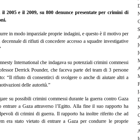
a il 2005 e il 2009, su 800 denunce presentate per crimini di
ni.
durre in modo imparziale proprie indagini, e questo è il motivo per
a decennale di rifiuti di concedere accesso a squadre investigative
J
”
mnesty International che indagava su potenziali crimini commessi
A
rofessor Derrick Pounder, che faceva parte del team di 3 persone
o: “Il rifiuto di consentirci di svolgere o anche di aiutare altri a
otivazioni delle autorità.”
are su possibili crimini commessi durante la guerra contro Gaza
o entrare a Gaza attraverso l’Egitto. Alla fine il suo rapporto ha
pevoli di crimini di guerra. Il rapporto ha inoltre riferito che ad
 era stato vietato di entrare a Gaza per condurre le proprie
J