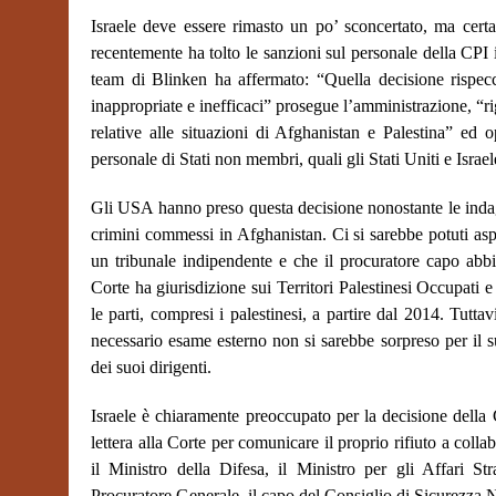
Israele deve essere rimasto un po’ sconcertato, ma cert
recentemente ha tolto le sanzioni sul personale della CPI
team di Blinken ha affermato: “Quella decisione rispecc
inappropriate e inefficaci” prosegue l’amministrazione, “ri
relative alle situazioni di Afghanistan e Palestina” ed o
personale di Stati non membri, quali gli Stati Uniti e Israel
Gli USA hanno preso questa decisione nonostante le indag
crimini commessi in Afghanistan. Ci si sarebbe potuti asp
un tribunale indipendente e che il procuratore capo abbi
Corte ha giurisdizione sui Territori Palestinesi Occupati
le parti, compresi i palestinesi, a partire dal 2014. Tutt
necessario esame esterno non si sarebbe sorpreso per il s
dei suoi dirigenti.
Israele è chiaramente preoccupato per la decisione della 
lettera alla Corte per comunicare il proprio rifiuto a collab
il Ministro della Difesa, il Ministro per gli Affari Str
Procuratore Generale, il capo del Consiglio di Sicurezza 