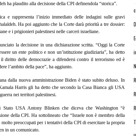
h ha plaudito alla decisione della CPI definendola “storica”.
c
ca e rappresenta l’inizio immediato delle indagini sulle gravi
D
Shalaldeh. Ha poi aggiunto che la Corte darà priorità a tre dossier:
ne e i prigionieri palestinesi nelle carceri israeliane.
E
ciato la decisione in una dichiarazione scritta. “Oggi la Corte
i
ssere un ente politico e non un’istituzione giudiziaria”, ha detto
l diritto delle democrazie a difendersi contro il terrorismo ed è
N
dere l’ambito della pace”, ha aggiunto.
R
ana dalla nuova amministrazione Biden è stato subito deluso. In
 Kamala Harris gli ha detto che secondo la Casa Bianca gli USA
R
guerra nei territori palestinesi.
R
 di Stato USA Antony Blinken che diceva che Washington “è
ione della CPI. Ha sottolineato che “Israele non è membro della
T
molto preoccupati per i tentativi della CPI di esercitare la propria
ken in un comunicato.