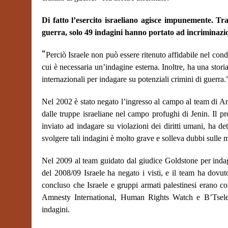
Di fatto l’esercito israeliano agisce impunemente. Tr
guerra, solo 49 indagini hanno portato ad incriminazio
“
Perciò Israele non può essere ritenuto affidabile nel con
cui è necessaria un’indagine esterna. Inoltre, ha una stori
internazionali per indagare su potenziali crimini di guerra.
Nel 2002 è stato negato l’ingresso al campo al team di A
dalle truppe israeliane nel campo profughi di Jenin. Il p
inviato ad indagare su violazioni dei diritti umani, ha dett
svolgere tali indagini è molto grave e solleva dubbi sulle m
Nel 2009 al team guidato dal giudice Goldstone per indag
del 2008/09 Israele ha negato i visti, e il team ha dovut
concluso che Israele e gruppi armati palestinesi erano col
Amnesty International, Human Rights Watch e B’Tselem
indagini.