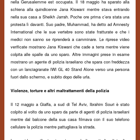
nella Gerusalemme est occupata. Il 18 maggio ha sparato alla
schiena alla quindicenne Jana Kiswani mentre stava entrando
nella sua casa a Sheikh Jarrah. Poche ore prima c’era stata una
protesta
lì
davanti. Suo padre, Muhammad, ha detto ad Amnesty
International che le sue vertebre sono state fratturate e che i
medici non sanno se riprenderà a camminare. Le riprese video
verificate mostrano Jana Kiswani che cade a terra mentre viene
colpita alle spalle da uno sparo. Altre immagini prese in esame
mostrano un agente di polizia israeliano che spara con freddezza
con un lanciagranate IWI GL 40 Stand Alone verso una persona
fuori dallo schermo,
e subito dopo delle
urla.
Violenze, torture e altri maltrattamenti della polizia
Il 12 maggio a Giaffa, a sud di Tel Aviv, Ibrahim Souri è stato
colpito al volto da uno sparo da parte di agenti di polizia israeliani
mentre dal balcone della sua casa filmava con il suo telefono
cellulare la polizia mentre pattugliava la strada.