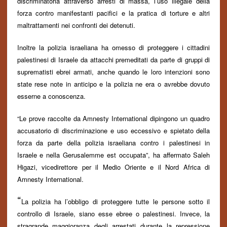
discriminatoria attraverso arresti di massa, l’uso illegale della
forza contro manifestanti pacifici e la pratica di torture e altri
maltrattamenti nei confronti dei detenuti.
Inoltre la polizia israeliana ha omesso di proteggere i cittadini
palestinesi di Israele da attacchi premeditati da parte di gruppi di
suprematisti ebrei armati, anche quando
le loro intenzioni
sono
stat
e
res
e
not
e
in anticipo e la polizia ne era o avrebbe dovuto
esserne a conoscenza.
“Le prove raccolte da Amnesty International dipingono un quadro
accusatorio di discriminazione e uso eccessivo e spietato della
forza da parte della polizia israeliana contro i palestinesi in
Israele e nella Gerusalemme est occupata”, ha affermato Saleh
Higazi, vicedirettore per il Medio Oriente e il Nord Africa di
Amnesty International.
“
La polizia ha l’obbligo di proteggere tutte le persone sotto il
controllo di Israele, siano esse ebree o palestinesi. Invece, la
stragrande maggioranza degli arrestati durante la repressione