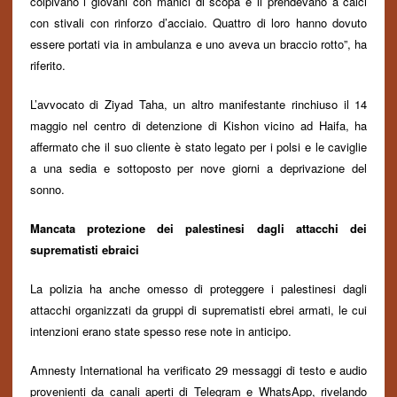
colpivano i giovani con manici di scopa e li prendevano a calci
con stivali con rinforzo d’acciaio. Quattro di loro hanno dovuto
essere portati via in ambulanza e uno aveva un braccio rotto”, ha
riferito.
L’avvocato di Ziyad Taha, un altro manifestante
rinchiuso
il 14
maggio nel centro di detenzione di Kishon vicino ad Haifa, ha
affermato che il suo cliente è stato legato per i polsi e le caviglie
a una sedia e sottoposto per nove giorni a deprivazione del
sonno.
Mancata protezione dei palestinesi dagli attacchi dei
suprematisti ebraici
La polizia ha anche omesso di proteggere i palestinesi dagli
attacchi organizzati da gruppi di suprematisti ebrei armati,
le cui
intenzioni erano
stat
e
spesso res
e
not
e
in anticipo.
Amnesty International ha verificato 29 messaggi di testo e audio
provenienti da canali aperti di Telegram e WhatsApp, rivelando