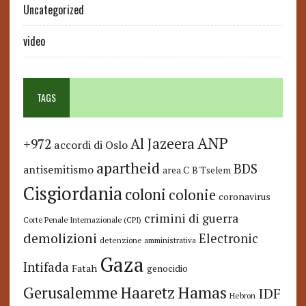
Uncategorized
video
TAGS
ANP
Al Jazeera
+972
accordi di Oslo
apartheid
BDS
antisemitismo
area C
B'Tselem
Cisgiordania
coloni
colonie
coronavirus
crimini di guerra
Corte Penale Internazionale (CPI)
demolizioni
Electronic
detenzione amministrativa
Gaza
Intifada
Fatah
genocidio
Hamas
Haaretz
Gerusalemme
IDF
Hebron