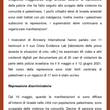
della polizia che ha fatto seguito allo scoppio delle violenze tra
comunità è palestinese. I pochi cittadini ebrei di Israele arrestati
sono stati trattati con più indulgenza. Inoltre mentre i palestinesi
subiscono
la repressio
ne
,
i suprematisti ebrei continuano a
organizzare manifestazioni”.
I ricercatori di Amnesty International hanno parlato con 11
testimoni e il suo Crisis Evidence Lab [laboratorio delle prove
durante le situazioni di crisi, ndtr.] ha esaminato 45 video e altri
contenuti digitali per documentare più di 20 casi di violazioni da
parte della polizia israeliana tra il 9 maggio e il 12 giugno 2021.
Nel corso della repressione sono stati feriti centinaia di
palestinesi e un ragazzo di 17 anni è stato ucciso.
Repressione discriminatoria
Dal 10 maggio, quando le manifestazioni si sono diffuse
all’interno di Israele nelle città con popolazion
e
palestines
e
, sono
scoppiate delle violenze tra comunità. Decine di persone sono