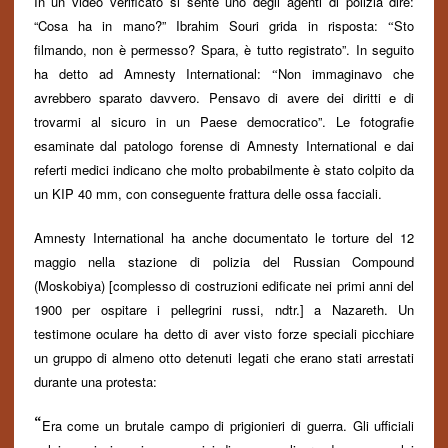
In un video verificato si sente uno degli agenti di polizia dire:
“Cosa ha in mano?” Ibrahim Souri grida in risposta:
Sto
“
filmando, non è permesso? Spara, è tutto registrato”. In seguito
ha detto ad Amnesty International:
Non immaginavo che
“
avrebbero sparato davvero. Pensavo di avere dei diritti e di
trovarmi al sicuro in un Paese democratico”. Le fotografie
esaminate dal patologo forense di Amnesty International e dai
referti medici indicano che molto probabilmente è stato colpito da
un KIP 40 mm, con conseguente frattura delle ossa facciali.
Amnesty International ha anche documentato le torture del 12
maggio nella stazione di polizia del Russian Compound
(Moskobiya) [complesso di costruzioni edificate nei primi anni del
1900 per ospitare i pellegrini russi, ndtr.] a Nazareth. Un
testimone oculare ha detto di aver visto forze speciali picchiare
un gruppo di almeno otto detenuti legati che erano stati arrestati
durante una protesta:
“
Era come un
brutale
campo di prigionieri di guerra. Gli ufficiali