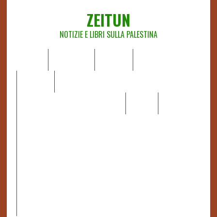
ZEITUN
NOTIZIE E LIBRI SULLA PALESTINA
HOME
CHI SIAMO
NOTIZIE
EDITORIALI
ANALISI
RAPPORTI OCHA
RECENSIONI DI LIBRI E ARTICOLI
VIDEO
DOSSIER
LINK
IL POTERE DELLA MUSICA – FIGLI DELLE PIETRE IN UNA
TERRA DIFFICILE
RAPPORTO DELLA RELATRICE SPECIALE SULLA
SITUAZIONE DEI DIRITTI UMANI NEI TERRITORI
PALESTINESI OCCUPATI DAL 1967, FRANCESCA ALBANESE*