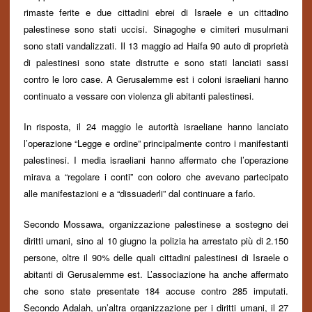
rimaste ferite e due cittadini ebrei di Israele e un cittadino
palestinese sono stati uccisi. Sinagoghe e cimiteri musulmani
sono stati vandalizzati. Il 13 maggio ad Haifa 90 auto di proprietà
di palestinesi sono state distrutte e sono stati lanciati sassi
contro le loro case. A Gerusalemme est i coloni israeliani hanno
continuato a
vessare con violenza
gli abitanti palestinesi.
In risposta, il 24 maggio le autorità israeliane hanno lanciato
l’operazione “Legge e ordine” principalmente contro i manifestanti
palestinesi. I media israeliani hanno affermato che l’operazione
mirava a “regolare i conti” con coloro che
avevano partecipato
alle manifestazioni
e a “dissuaderli”
dal continuare a farlo
.
Secondo Mossawa, organizzazione palestinese a sostegno dei
diritti umani, sino al 10 giugno la polizia ha arrestato più di 2.150
persone, oltre il 90% delle quali cittadini palestinesi di Israele o
abitanti di Gerusalemme est.
L’associazione
ha anche affermato
che sono state presentate 184 accuse contro 285 imputati.
Secondo Adalah, un’altra organizzazione per i diritti umani,
il 27