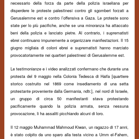
necessario della forza da parte della polizia israeliana per
disperdere le proteste palestinesi contro gli sgomberi forzati a
Gerusalemme est e contro l’offensiva a Gaza. Le proteste sono
state per lo più pacifiche, anche se una minoranza ha attaccato
beni
della polizia e lanciato pietre. Al contrario, i suprematisti
ebrei continuano impunemente a organizzare manifestazioni. Il 15
giugno migliaia di coloni ebrei e suprematisti hanno marciato
provocatoriamente nei quartieri palestinesi di Gerusalemme est.
Le testimonianze e i video analizzati confermano che durante una
protesta del 9 maggio nella Colonia Tedesca di Haifa [quartiere
storico costruito nel 1869 come insediamento di una setta
protestante proveniente dalla Germania, ndtr.], nel nord di Israele,
un gruppo di circa 50 manifestanti stava protestando
pacificamente quando la polizia armata, senza nessuna
provocazione, li ha assaliti picchiando alcuni di loro.
Il 12 maggio Muhammad Mahmoud Kiwan, un ragazzo di 17 anni,
è stato colpito da uno sparo alla testa vicino a Umm el-Fahem,