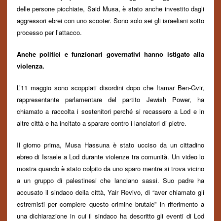
delle persone picchiate, Said Musa, è stato anche investito dagli
aggressori ebrei con uno scooter. Sono solo sei gli israeliani sotto
processo per l’attacco.
Anche politici e funzionari governativi hanno istigato alla
violenza.
L’11 maggio sono scoppiati disordini dopo che Itamar Ben-Gvir,
rappresentante parlamentare del partito Jewish Power, ha
chiamato a raccolta i sostenitori perch
é
si recassero a Lod e in
altre città e ha incitato a sparare contro i lanciatori di pietre.
I
l giorno prima, Musa Hassuna è stato ucciso da un cittadino
ebreo di Israele a Lod durante violenze tra comunità. Un video lo
mostra
quando è stato
colpito da uno sparo mentre si trova vicino
a un gruppo di palestinesi che lanciano sassi. Suo padre ha
accusato il sindaco della città, Yair Revivo, di “aver chiamato gli
estremisti per compiere questo crimine brutale” in riferimento a
una dichiarazione in cui il sindaco ha descritto gli eventi di Lod