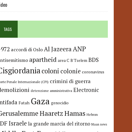
ideo
TAGS
ANP
Al Jazeera
+972
accordi di Oslo
apartheid
BDS
antisemitismo
area C
B'Tselem
Cisgiordania
coloni
colonie
coronavirus
crimini di guerra
orte Penale Internazionale (CPI)
demolizioni
Electronic
detenzione amministrativa
Gaza
Intifada
Fatah
genocidio
Hamas
Haaretz
Gerusalemme
Hebron
IDF
Israele
la grande marcia del ritorno
Maan news