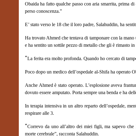
Obaida ha fatto qualche passo con aria smarrita, prima d
perso conoscenza.”
E’ stato verso le 18 che il loro padre, Salahuddin, ha sentit
Ha trovato Ahmed che tentava di tamponare con la mano una
e ha sentito un sottile pezzo di metallo che gli è rimasto i
“
La ferita era molto profonda. Quando ho cercato di tampon
Poco dopo un medico dell’ospedale al-Shifa ha operato Obai
Anche Ahmed è stato operato. L’esplosione aveva frantuma
dovuto essere amputato. Porta sempre una benda e ha delle
In terapia intensiva in un altro reparto dell’ospedale, me
respirare alle 3.
“
Correvo da uno all’altro dei miei figli, ma sapevo che 
morte cerebrale”, racconta Salahuddin.