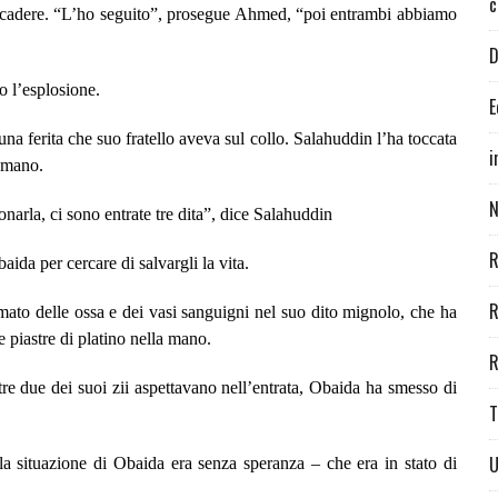
c
i cadere. “L’ho seguito”, prosegue Ahmed, “poi entrambi abbiamo
D
o l’esplosione.
E
 ferita che suo fratello aveva sul collo. Salahuddin l’ha toccata
i
n mano.
N
arla, ci sono entrate tre dita”, dice Salahuddin
R
da per cercare di salvargli la vita.
R
to delle ossa e dei vasi sanguigni nel suo dito mignolo, che ha
 piastre di platino nella mano.
R
ntre due dei suoi zii aspettavano nell’entrata, Obaida ha smesso di
T
U
la situazione di Obaida era senza speranza – che era in stato di