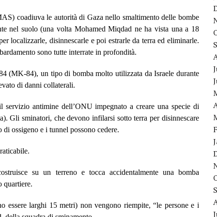
AS) coadiuva le autorità di Gaza nello smaltimento delle bombe
ente nel suolo (una volta Mohamed Miqdad ne ha vista una a 18
er localizzarle, disinnescarle e poi estrarle da terra ed eliminarle.
ardamento sono tutte interrate in profondità.
J
 (MK-84), un tipo di bomba molto utilizzata da Israele durante
vato di danni collaterali.
A
 servizio antimine dell’ONU impegnato a creare una specie di
. Gli sminatori, che devono infilarsi sotto terra per disinnescare
 di ossigeno e i tunnel possono cedere.
aticabile.
costruisce su un terreno e tocca accidentalmente una bomba
 quartiere.
sono essere larghi 15 metri) non vengono riempite, “le persone e i
J
d, della squadra di sminamento.