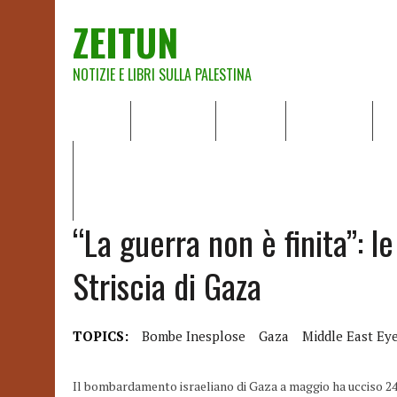
ZEITUN
NOTIZIE E LIBRI SULLA PALESTINA
HOME
CHI SIAMO
NOTIZIE
EDITORIALI
A
IL POTERE DELLA MUSICA – FIGLI DELLE PIETRE IN UNA TE
RAPPORTO DELLA RELATRICE SPECIALE SULLA SITUAZIONE 
“La guerra non è finita”: 
Striscia di Gaza
TOPICS:
Bombe Inesplose
Gaza
Middle East Ey
Il bombardamento israeliano di Gaza a maggio ha ucciso 248