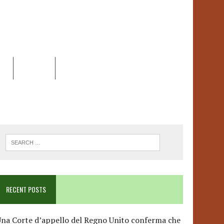
EO
DOSSIER
LINK
ANCESCA ALBANESE*
RECENT POSTS
na Corte d’appello del Regno Unito conferma che