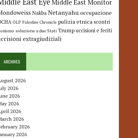
Middle East Eye
Middle East Monitor
Netanyahu
Mondoweiss
occupazione
Nakba
pulizia etnica
OCHA
scontri
OLP
Palestine Chronicle
Trump
uccisioni e feriti
soluzione a due Stati
ionismo
uccisioni extragiudiziali
ARCHIVES
August 2026
uly 2026
June 2026
May 2026
pril 2026
March 2026
February 2026
January 2026