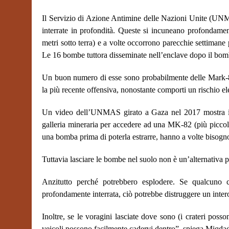
Il Servizio di Azione Antimine delle Nazioni Unite (UNM
interrate in profondità. Queste si incuneano profondam
metri sotto terra) e a volte occorrono parecchie settimane p
Le 16 bombe tuttora disseminate nell’enclave dopo il bomb
Un buon numero di esse sono probabilmente delle Mark-84
la più recente offensiva, nonostante comporti un rischio ele
Un video dell’UNMAS girato a Gaza nel 2017 mostra il
galleria mineraria per accedere ad una MK-82 (più piccola)
una bomba prima di poterla estrarre, hanno a volte bisogno
Tuttavia lasciare le bombe nel suolo non è un’alternativa pr
Anzitutto perché potrebbero esplodere. Se qualcuno 
profondamente interrata, ciò potrebbe distruggere un intero
Inoltre, se le voragini lasciate dove sono (i crateri pos
veicoli possono facilmente cadervi dentro”, spiega Miqda