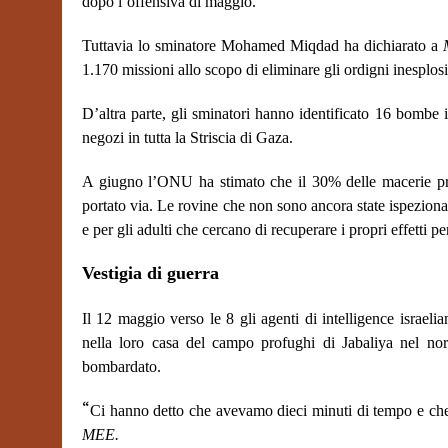
dopo l’offensiva di maggio.
Tuttavia lo sminatore Mohamed Miqdad ha dichiarato a
1.170 missioni allo scopo di eliminare gli ordigni inesplosi e
D’altra parte, gli sminatori hanno identificato 16 bombe i
negozi in tutta la Striscia di Gaza.
A giugno l’ONU ha stimato che il 30% delle macerie provo
portato via. Le rovine che non sono ancora state ispeziona
e per gli adulti che cercano di recuperare i propri effetti pe
Vestigia di guerra
Il 12 maggio verso le 8 gli agenti di intelligence israe
nella loro casa del campo profughi di Jabaliya nel nord
bombardato.
“
Ci hanno detto che avevamo dieci minuti di tempo e che
MEE.