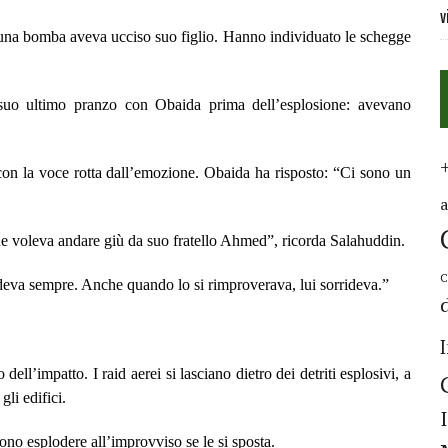
v
i una bomba aveva ucciso suo figlio. Hanno individuato le schegge
 suo ultimo pranzo con Obaida prima dell’esplosione: avevano
con la voce rotta dall’emozione. Obaida ha risposto: “Ci sono un
che voleva andare giù da suo fratello Ahmed”, ricorda Salahuddin.
C
eva sempre. Anche quando lo si rimproverava, lui sorrideva.”
’impatto. I raid aerei si lasciano dietro dei detriti esplosivi, a
gli edifici.
no esplodere all’improvviso se le si sposta.