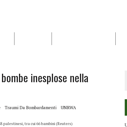
NALISI
RAPPORTI OCHA
RECENSIONI DI LIBRI E ARTICOLI
VID
RRA DIFFICILE
DEI DIRITTI UMANI NEI TERRITORI PALESTINESI OCCUPATI DAL 1967, FR
le bombe inesplose nella
e
Traumi Da Bombardamenti
UNRWA
 palestinesi, tra cui 66 bambini (Reuters)
U