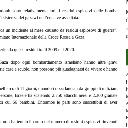
ouh sono relativamente rari, i residui esplosivi delle bombe
’esistenza dei gazawi nell’enclave assediata.
s
irca un incidente al mese causato da residui esplosovi di guerra”,
itato Internazionale della Croce Rossa a Gaza.
te da questi residui tra il 2009 e il 2020.
i Gaza dopo ogni bombardamento israeliano hanno altre gravi
ie case e scuole, non possono più guadagnarsi da vivere e hanno
J
rco di 11 giorni, quando i razzi lanciati da gruppi di miliziani
rsone, Israele ha scatenato 2.750 attacchi aerei e 2.300 granate
di cui 66 bambini. Entrambe le parti sono suscettibili di aver
A
a non ha tenuto il conto del numero di residui esplosivi rinvenuti