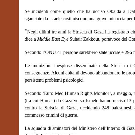
Se incidenti come quello che ha ucciso Obaida al-Dahd
sganciate da Israele costituiscono una grave minaccia per l
“
Negli ultimi tre anni la Striscia di Gaza ha registrato c
dice a
Middle East Eye
Suhair Zakkout, portavoce del Com
Secondo l’ONU 41 persone sarebbero state uccise e 296 feri
Le munizioni inesplose disseminate nella Striscia d
conseguenze. Alcuni abitanti devono abbandonare le propr
persistenti problemi psicologici.
Secondo ‘Euro-Med Human Rights Monitor’, a maggio, nell’a
(tra cui Hamas) da Gaza verso Israele hanno ucciso 13 pe
contro la Striscia di Gaza, uccidendo 248 palestinesi, 
commesso crimini di guerra.
La squadra di sminatori del Ministero dell’Interno di Gaz