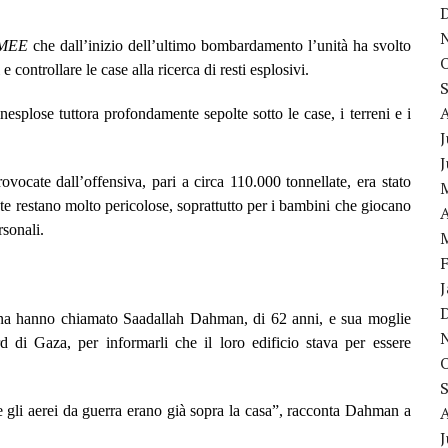
MEE
che dall’inizio dell’ultimo bombardamento l’unità ha svolto
 controllare le case alla ricerca di resti esplosivi.
nesplose tuttora profondamente sepolte sotto le case, i terreni e i
J
cate dall’offensiva, pari a circa 110.000 tonnellate, era stato
te restano molto pericolose, soprattutto per i bambini che giocano
A
rsonali.
liana hanno chiamato Saadallah Dahman, di 62 anni, e sua moglie
 di Gaza, per informarli che il loro edificio stava per essere
 gli aerei da guerra erano già sopra la casa”, racconta Dahman a
J