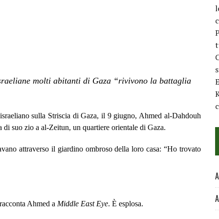
l
c
P
t
C
sraeliane molti abitanti di Gaza “rivivono la battaglia
E
K
c
sraeliano sulla Striscia di Gaza, il 9 giugno, Ahmed al-Dahdouh
a di suo zio a al-Zeitun, un quartiere orientale di Gaza.
rnavano attraverso il giardino ombroso della loro casa: “Ho trovato
A
A
”, racconta Ahmed a
Middle East Eye
. È esplosa.