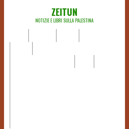
ZEITUN
NOTIZIE E LIBRI SULLA PALESTINA
HOME
CHI SIAMO
NOTIZIE
EDITORIALI
ANALISI
RAPPORTI OCHA
RECENSIONI DI LIBRI E ARTICOLI
VIDEO
DOSSIER
LINK
IL POTERE DELLA MUSICA – FIGLI DELLE PIETRE IN UNA
TERRA DIFFICILE
RAPPORTO DELLA RELATRICE SPECIALE SULLA
SITUAZIONE DEI DIRITTI UMANI NEI TERRITORI
PALESTINESI OCCUPATI DAL 1967, FRANCESCA ALBANESE*