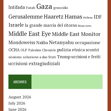
Gaza
Intifada
Fatah
genocidio
Hamas
Haaretz
Gerusalemme
IDF
Hebron
Israele
la grande marcia del ritorno
Maan news
Middle East Eye
Middle East Monitor
Netanyahu
Mondoweiss
occupazione
Nakba
pulizia etnica
OCHA
scontri
OLP
Palestine Chronicle
Trump
uccisioni e feriti
soluzione a due Stati
sionismo
uccisioni extragiudiziali
ARCHIVES
August 2026
July 2026
June 2026