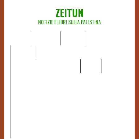
ZEITUN
NOTIZIE E LIBRI SULLA PALESTINA
HOME
CHI SIAMO
NOTIZIE
EDITORIALI
ANALISI
RAPPORTI OCHA
RECENSIONI DI LIBRI E ARTICOLI
VIDEO
DOSSIER
LINK
IL POTERE DELLA MUSICA – FIGLI DELLE PIETRE IN UNA
TERRA DIFFICILE
RAPPORTO DELLA RELATRICE SPECIALE SULLA
SITUAZIONE DEI DIRITTI UMANI NEI TERRITORI
PALESTINESI OCCUPATI DAL 1967, FRANCESCA ALBANESE*