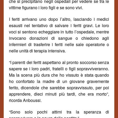
che si precipitano negli ospedali per vedere se tra le
vittime figurano i loro figli e se sono vivi.
I feriti arrivano uno dopo l’altro, lasciando i medici
esausti ne
l
tentativ
o
di salvare i feriti gravi. Le loro
voci
si sentono
echeggiare in tutto l’ospedale, mentre
invocano donazioni di sangue o chiedono agli
infermieri di trasferire i feriti nelle sale operatorie o
nelle unit
à
di terapia intensiva.
“I parenti dei feriti aspettano al pronto soccorso senza
sapere se i loro padri, fratelli o figli sopravviveranno.
Ma la scena più dura che ho vissuto è stata quando
ho confortato la madre di un giovane gravemente
ferito, dicendole che sarebbe sopravvissuto, per poi
apprendere, dieci minuti più tardi, che era morto”,
ricorda Anboussi.
“
S
ono solo pochi attimi tra la speranza di