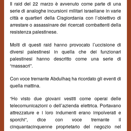
Il raid
del
22 marzo è avvenuto come parte di una
serie di analoghe incursioni militari israeliane in varie
citt
à
e quartieri della Cisgiordania con l’obiettivo di
arrestare o assassinare dei
ricercati
combattenti della
resistenza palestinese.
Molti di questi raid hanno provocato l’uccisione di
diversi palestinesi in quella che dei funzionari
palestinesi hanno descritto come una serie di
“massacri”.
Con voce tremante Abdulhaq ha ricordato gli eventi di
quella mattina.
“Ho visto due giovani vestiti come operai delle
telecomunicazioni o dell’azienda elettrica. Portavano
attrezzature e i loro indumenti erano impolverati e
sporchi”, dice con voce tremante il
cinquantacinquenne proprietario del negozio nel