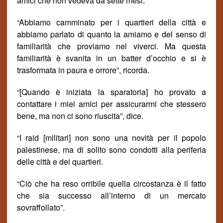
amici che non vedeva da sette mesi.
“Abbiamo camminato
per
i quartieri della citt
à
e
abbiamo parlato di quanto la amiamo e del senso di
familiarit
à
che proviamo nel viverci. Ma questa
familiarità è svanita in un batter d’occhio e si è
trasformata in paura e orrore”, ricorda.
“[Quando
è iniziata la sparatoria] ho provato a
contattare i miei amici per assicurarmi che stessero
bene, ma non ci sono riuscita”, dice.
“I raid [militari] non sono una novit
à
per il popolo
palestinese, ma di solito sono condotti alla periferia
delle citt
à
e dei quartieri.
“Ci
ò che ha reso orribile quella circostanza è il fatto
che sia successo all’interno di un mercato
sovraffollato”.