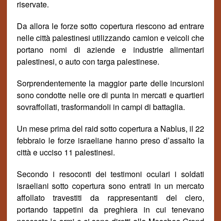
riservate
.
Da allora le forze sotto copertura riescono ad entrare
nelle citt
à
palestinesi utilizzando camion e veicoli che
portano nomi di aziende e industrie alimentari
palestinesi, o auto con targa palestinese.
Sorprendentemente la maggior parte delle incursioni
sono condotte nelle ore di punta in mercati e quartieri
sovraffollati, trasformandoli in campi di battaglia.
Un mese prima del raid sotto copertura a Nablus, il 22
febbraio le forze israeliane hanno preso d’assalto la
citt
à
e ucciso 11 palestinesi.
Secondo i resoconti dei testimoni oculari i soldati
israeliani sotto copertura sono entrati in un mercato
affollato travestiti da rappresentanti del clero,
portando tappetini da preghiera in cui tenevano