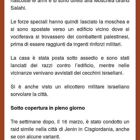
nascoste le armi e si sono diretti alla Moschea Grand
Salahi.
Le forze speciali hanno quindi lasciato la moschea e
si sono spostate verso un edificio vicino dove si
vociferava si trovassero
de
i combattenti palestinesi,
prima di essere raggiunti da ingenti rinforzi militari.
La casa è stata posta sotto assedio e sono stati
lanciati dei razzi contro l’edificio, mentre nelle
vicinanze venivano avvistati dei cecchini israeliani.
Si è
anche visto un elicottero militare israeliano
sorvolare la citt
à.
Sotto copertura in pieno giorno
Tre settimane dopo, il 16 marzo, è stato condotto un
raid simile nella citt
à
di Jenin in Cisgiordania, anche
se con alcune varian
t
i.