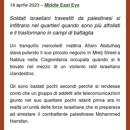
16 aprile 2023
–
Middle East Eye
Soldati israeliani travestiti da palestinesi si
infiltrano nei quartieri quando sono più affollati
e li trasformano in campi di battaglia
Un tranquillo mercoled
ì
mattina Allam Abdulhaq
stava pulendo il suo piccolo negozio in Mreij Street a
Nablus nella Cisgiordania occupata quando si è
trovato nel mezzo di un violento raid israeliano
clandestino
.
Gli sono bastati pochi secondi perché si
rende
sse
conto che un gruppo di addetti alle telecomunicazioni
giunto nel suo quartiere pochi istanti prima era in
realt
à
un’unit
à
delle forze israeliane che si preparava
ad arrestare il combattente palestinese Mohammed
Hamdan.