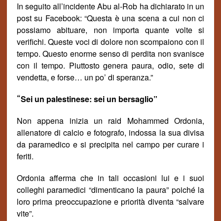
In seguito all’incidente Abu al-Rob ha dichiarato in un
post su Facebook: “Questa è una scena a cui non ci
possiamo abituare, non importa quante volte si
verifichi. Quest
e voci di dolore
non scompaiono con il
tempo. Questo
enorme
senso di perdita non svanisce
con il tempo. Piuttosto genera paura, odio, sete di
vendetta, e forse… un po’ di speranza.”
“
Sei un palestinese: sei un bersaglio
”
Non appena inizia un raid Mohammed Ordonia,
allenatore di calcio e fotografo, indossa la sua divisa
da paramedico e si precipita nel campo per curare i
feriti.
Ordonia afferma che in tali occasioni lui e i suoi
colleghi paramedici “dimenticano la paura” poich
é
la
loro prima preoccupazione e priorit
à
diventa “salvare
vite”.