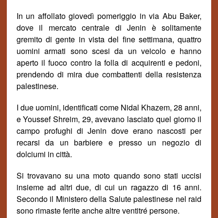
In un affollato gioved
ì
pomeriggio in via Abu Baker,
dove il mercato centrale di Jenin è solitamente
gremito di gente in vista del fine settimana, quattro
uomini armati sono scesi da un veicolo e hanno
aperto il fuoco contro la folla di acquirenti e pedoni,
prendendo di mira due combattenti della resistenza
palestinese.
I due uomini, identificati come Nidal Khazem, 28 anni,
e Youssef Shreim, 29, avevano lasciato quel giorno il
campo
profughi
di Jenin dove erano nascosti per
recarsi da un barbiere e presso un negozio di
dolciumi in citt
à.
Si trovavano su una moto quando sono stati uccisi
insieme ad altri due, di cui un ragazzo di 16 anni.
Secondo il Ministero della Salute palestinese nel raid
sono rimaste ferite anche altre ventitré persone.