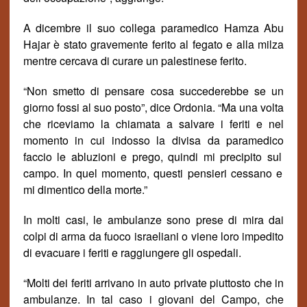
A dicembre il suo collega paramedico Hamza Abu
Hajar è stato gravemente ferito al fegato e alla milza
mentre cercava di curare un palestinese ferito.
“Non smetto di pensare cosa succederebbe se un
giorno fossi al suo posto”, dice Ordonia. “Ma una volta
che riceviamo la
chiama
ta
a
salvare i feriti e nel
momento in cui indosso la divisa da paramedico
faccio
le abluzioni e prego, quindi mi precipito
sul
campo. In quel momento, questi pensieri cessano e
mi dimentico della morte.”
In molti casi, le ambulanze sono prese di mira dai
colpi di arma da fuoco israeliani o viene loro impedito
di evacuare i feriti e raggiungere gli ospedali.
“Molti dei feriti arrivano in auto private piuttosto che in
ambulanze. In tal
caso
i giovani del
C
ampo, che