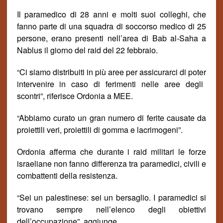
Il paramedico di 28 anni e
molti
suoi colleghi, che
fa
n
no parte di una squadra di soccorso medico di 25
persone, erano presenti nell’area di Bab al-Saha a
Nablus il giorno del raid del 22 febbraio.
“Ci siamo distribuiti in più aree per assicurarci di poter
intervenire in
cas
o
di ferimenti nelle aree degli
scontri”, riferisce Ordonia a MEE.
“Abbiamo curato un gran numero di ferite causate da
proiettili veri, proiettili di gomma e lacrimogeni”.
Ordonia afferma che durante i raid militari le forze
israeliane non fanno differenza tra paramedici, civili e
combattenti della resistenza.
“Sei un palestinese: sei un bersaglio. I paramedici si
trovano sempre nell’elenco degli obiettivi
dell’occupazione”, aggiunge.