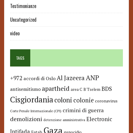
Testimonianze
Uncategorized
video
TAGS
ANP
Al Jazeera
+972
accordi di Oslo
apartheid
BDS
antisemitismo
area C
B'Tselem
Cisgiordania
coloni
colonie
coronavirus
crimini di guerra
Corte Penale Internazionale (CPI)
demolizioni
Electronic
detenzione amministrativa
Gaza
Intifada
Fatah
genocidio