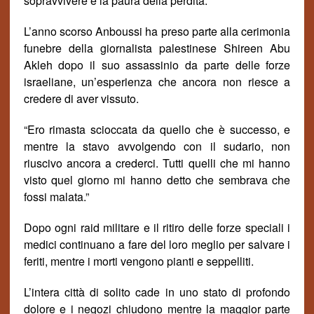
sopravvivere e la paura della perdita.”
L’anno scorso Anboussi ha preso parte alla cerimonia
funebre della giornalista palestinese Shireen Abu
Akleh dopo il suo assassinio da parte delle forze
israeliane, un’esperienza che ancora non riesce a
credere di aver vissuto.
“
Ero
rimast
a
scioccata da quello che è successo, e
mentre la stavo avvolgendo con il sudario, non
riuscivo ancora a crederci. Tutti quelli che mi hanno
visto quel giorno mi hanno detto che sembrava che
fossi malata
.”
Dopo ogni raid militare e il ritiro delle forze speciali i
medici continuano a fare del loro meglio per salvare i
feriti, mentre i morti vengono pianti e seppelliti.
L’intera citt
à
di solito cade in uno stato di profondo
dolore e i negozi chiudono mentre la maggior parte