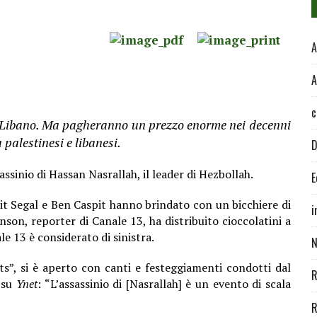
A
A
c
 in Libano. Ma pagheranno un prezzo enorme nei decenni
a palestinesi e libanesi.
D
assinio di Hassan Nasrallah, il leader di Hezbollah.
E
 Segal e Ben Caspit hanno brindato con un bicchiere di
i
nson, reporter di Canale 13, ha distribuito cioccolatini a
ale 13 è considerato di sinistra.
N
s”, si è aperto con canti e festeggiamenti condotti dal
R
 su
Ynet
: “L’assassinio di [Nasrallah] è un evento di scala
R