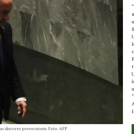
“
m
u
S
U
l
c
P
t
U
i
u
“
A
I
uo discorso provocatorio. Foto: AFP