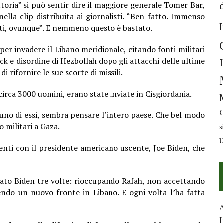
toria” si può sentir
dire il maggiore generale Tomer Bar,
ella clip distribuita ai giornalisti. “Ben fatto. Immenso
ti, ovunque”.
E nemmeno questo è bastato.
 per invadere il Libano meridionale, citando fonti militari
ck e disordine di Hezbollah dopo gli attacchi delle ultime
i rifornire le sue scorte di missili.
 circa 3000 uomini, erano state inviate in Cisgiordania.
uno di essi, sembra
pensare l’intero paese. Che bel modo
 militari a Gaza.
s
enti con il presidente americano uscente, Joe Biden, che
ato Biden tre volte: rioccupando Rafah, non accettando
endo un nuovo fronte in Libano.
E ogni volta l’ha fatta
J