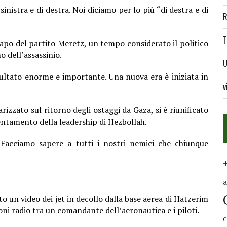
 sinistra e di destra. Noi diciamo per lo più “di destra e di
R
T
capo del partito Meretz, un tempo considerato il politico
o dell’assassinio.
U
isultato enorme e importante. Una nuova era è iniziata in
v
rizzato sul ritorno degli ostaggi da Gaza
,
si è riunificato
ientamento della leadership di Hezbollah.
 “Facciamo sapere a tutti i nostri nemici che chiunque
to un video dei jet in decollo dalla base aerea di Hatzerim
ni radio tra un comandante dell’aeronautica e i piloti.
C