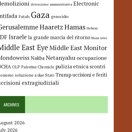
demolizioni
Electronic
detenzione amministrativa
Gaza
Intifada
Fatah
genocidio
Hamas
Haaretz
Gerusalemme
Hebron
IDF
Israele
la grande marcia del ritorno
Maan news
Middle East Eye
Middle East Monitor
Netanyahu
Mondoweiss
occupazione
Nakba
pulizia etnica
OCHA
scontri
OLP
Palestine Chronicle
Trump
uccisioni e feriti
soluzione a due Stati
ionismo
uccisioni extragiudiziali
ARCHIVES
August 2026
uly 2026