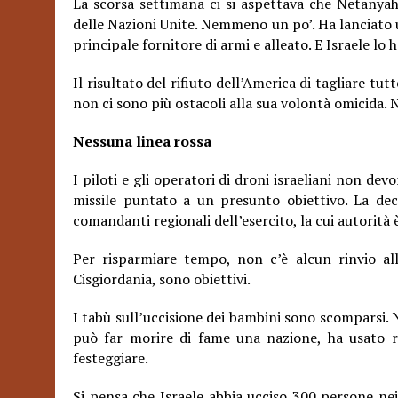
La scorsa settimana ci si aspettava che Netanyahu
delle Nazioni Unite. Nemmeno un po’. Ha lanciato u
principale fornitore di armi e alleato. E Israele lo 
Il risultato del rifiuto dell’America di tagliare tu
non ci sono più ostacoli alla sua volontà omicida.
N
Nessuna linea rossa
I piloti e gli operatori di droni israeliani non de
missile puntato a un presunto obiettivo. La dec
comandanti regionali dell’esercito, la cui autorit
Per risparmiare tempo, non c’è alcun rinvio all
Cisgiordania, sono obiettivi.
I tabù sull’uccisione dei bambini sono scomparsi. N
può far morire di fame una nazione, ha usato r
festeggiare.
Si pensa che Israele abbia ucciso 300 persone nei