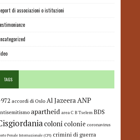
eport di associazioni o istituzioni
estimonianze
ncategorized
ideo
TAGS
ANP
Al Jazeera
+972
accordi di Oslo
apartheid
BDS
antisemitismo
area C
B'Tselem
Cisgiordania
coloni
colonie
coronavirus
crimini di guerra
orte Penale Internazionale (CPI)