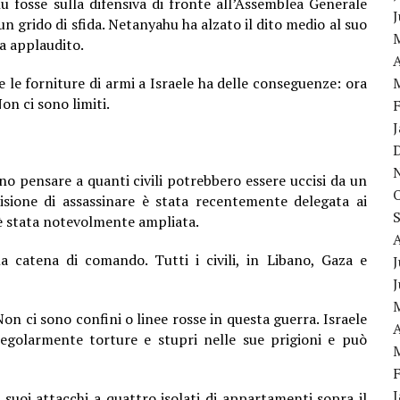
 fosse sulla difensiva di fronte all’Assemblea Generale
n grido di sfida. Netanyahu ha alzato il dito medio al suo
ha applaudito.
A
tte le forniture di armi a Israele ha delle conseguenze: ora
on ci sono limiti.
vono pensare a quanti civili potrebbero essere uccisi da un
isione di assassinare è stata recentemente delegata ai
à è stata notevolmente ampliata.
a catena di comando. Tutti i civili, in Libano, Gaza e
J
on ci sono confini o linee rosse in questa guerra. Israele
A
egolarmente torture e stupri nelle sue prigioni e può
 suoi attacchi a quattro isolati di appartamenti sopra il