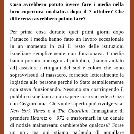
Cosa avrebbero potuto invece fare i media nella
loro copertura mediatica dopo il 7 ottobre?
Che
differenza avrebbero potuto fare?
Per prima cosa durante quei primi giorni dopo
l’attacco i media hanno fatto un lavoro eccezionale
in un momento in cui il resto delle istituzioni
israeliane semplicemente non funzionava. I media
hanno portato immagini al pubblico, [hanno aiutato
ad] assistere i rifugiati del sud e coloro che sono
sopravvissuti al massacro, fornendo letteralmente la
logistica alle persone perché lo Stato semplicemente
non stava funzionando. Nessuno sta costringendo il
pubblico israeliano a non sapere cosa succede a Gaza
e in Cisgiordania. Chi vuole saperlo può rivolgersi al
New York Times
o a
The Guardian
. Immaginate di
prendere
Haaretz
o
+972
e trasformarli in un canale
di notizie mainstream: cambierebbe qualcosa? Forse
un po’, ma qui stiamo parlando di annullare