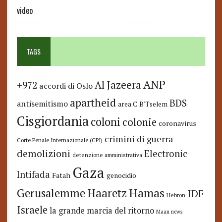
video
TAGS
ANP
Al Jazeera
+972
accordi di Oslo
apartheid
BDS
antisemitismo
area C
B'Tselem
Cisgiordania
coloni
colonie
coronavirus
crimini di guerra
Corte Penale Internazionale (CPI)
demolizioni
Electronic
detenzione amministrativa
Gaza
Intifada
Fatah
genocidio
Hamas
Haaretz
Gerusalemme
IDF
Hebron
Israele
la grande marcia del ritorno
Maan news