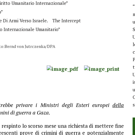
iritto Umanitario Internazionale”
“
o”
m
 Di Armi Verso Israele.
The Intercept
u
S
to Internazionale Umanitario”
U
l
 Foto:Bernd von Jutrczenka/DPA
c
P
t
U
i
u
C
rebbe privare i Ministri degli Esteri europei
della
mini di guerra a Gaza.
 respinto lo scorso mese una richiesta di mettere fine
crescenti prove di crimini di guerra e potenzialmente