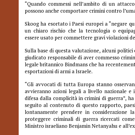
“Quando commessi nell’ambito di un attacco d
possono anche comportare crimini contro l’uman
Skoog ha esortato i Paesi europei a “negare qual
un chiaro rischio che la tecnologia o equipa
essere usato per commettere gravi violazioni del
Sulla base di questa valutazione, alcuni politici
gi
udicato r
esponsabile di aver commesso crimini 
legale britannico Bindmans che ha recentemente 
esportazioni di armi a Israele.
“Gli avv
ocati di tutta Europa stanno osserva
avvieranno azioni legali a
livello nazionale e 
difesa dalla complicità in crimini di guerra”, ha
seguito al contenuto di questo rapporto, pae
lontanamente prendere in considerazione la 
proteggere criminali di guerra ricercati co
Ministro israeliano Benjamin Netanyahu e all’ex