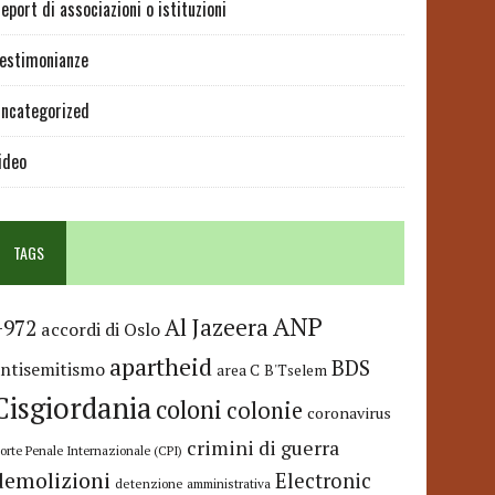
eport di associazioni o istituzioni
estimonianze
ncategorized
ideo
TAGS
ANP
Al Jazeera
+972
accordi di Oslo
apartheid
BDS
antisemitismo
area C
B'Tselem
Cisgiordania
coloni
colonie
coronavirus
crimini di guerra
orte Penale Internazionale (CPI)
demolizioni
Electronic
detenzione amministrativa