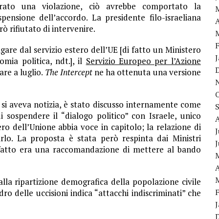
rato una violazione, ciò avrebbe comportato la
pensione dell’accordo. La presidente filo-israeliana
A
 rifiutato di intervenire.
are dal servizio estero dell’UE [di fatto un Ministero
mia politica, ndt.], il
Servizio Europeo per l’Azione
re a luglio.
The Intercept
ne ha ottenuta una versione
i aveva notizia, è stato discusso internamente come
 sospendere il “dialogo politico” con Israele, unico
ero dell’Unione abbia voce in capitolo; la relazione di
J
arlo. La proposta è stata però respinta dai Ministri
 fatto era una raccomandazione di mettere al bando
A
lla ripartizione demografica della popolazione civile
adro delle uccisioni
indica
“attacchi indiscriminati” che