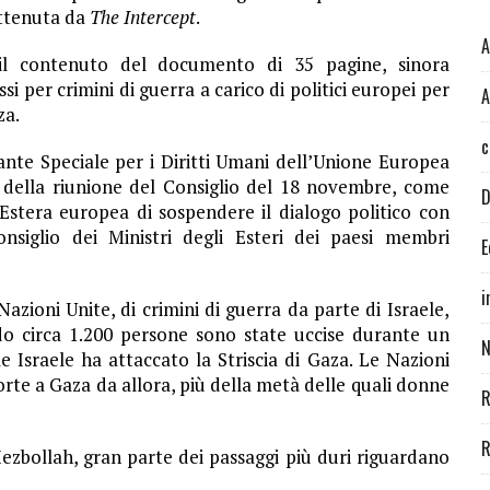
ottenuta da
The Intercept
.
A
i il contenuto del documento di 35 pagine, sinora
si per crimini di guerra a carico di politici europei per
A
za.
c
nte Speciale per i Diritti Umani dell’Unione Europea
a della riunione del Consiglio del 18 novembre, come
D
Estera europea di sospendere il dialogo politico con
nsiglio dei Ministri degli Esteri dei paesi membri
E
i
azioni Unite, di crimini di guerra da parte di Israele,
o circa 1.200 persone sono state uccise durante un
N
 Israele ha attaccato la Striscia di Gaza. Le Nazioni
rte a Gaza da allora, più della metà delle quali donne
R
R
zbollah, gran parte dei passaggi più duri riguardano