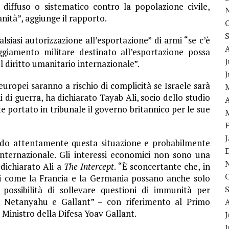
iffuso o sistematico contro la popolazione civile,
ità”, aggiunge il rapporto.
siasi autorizzazione all’esportazione” di armi “se c’è
ggiamento militare destinato all’esportazione possa
J
 diritto umanitario internazionale”.
 europei saranno a rischio di complicità se Israele sarà
di guerra, ha dichiarato Tayab Ali, socio dello studio
A
portato in tribunale il governo britannico per le sue
ndo attentamente questa situazione e probabilmente
internazionale. Gli interessi economici non sono una
 dichiarato Ali a
The Intercept
. “È sconcertante che, in
si come la Francia e la Germania possano anche solo
possibilità di sollevare questioni di immunità per
me Netanyahu e Gallant” – con riferimento al Primo
 Ministro della Difesa Yoav Gallant.
J