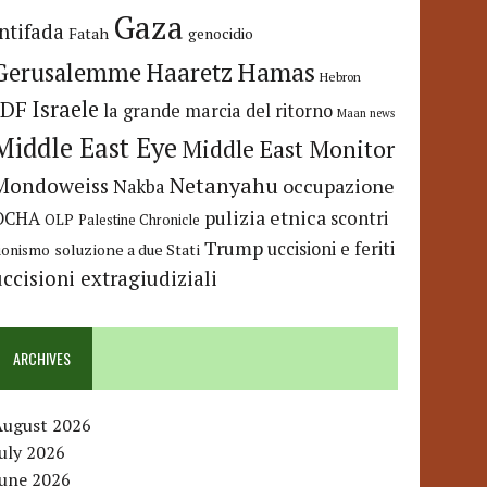
Gaza
Intifada
Fatah
genocidio
Hamas
Haaretz
Gerusalemme
Hebron
IDF
Israele
la grande marcia del ritorno
Maan news
Middle East Eye
Middle East Monitor
Netanyahu
Mondoweiss
occupazione
Nakba
pulizia etnica
OCHA
scontri
OLP
Palestine Chronicle
Trump
uccisioni e feriti
soluzione a due Stati
ionismo
uccisioni extragiudiziali
ARCHIVES
August 2026
uly 2026
June 2026