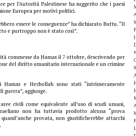
ce per l’Autorità Palestinese ha suggerito che i paesi
nione Europea per motivi politici.
A
ebbero essere le conseguenze” ha dichiarato Buttu. “Il
itto e purtroppo non è stato così”.
cità commesse da Hamas il 7 ottobre, descrivendo per
one del diritto umanitario internazionale e un crimine
J
di Hamas e Hezbollah sono stati “intrinsecamente
di guerra”, aggiunge.
 aree civili come equivalente all’uso di scudi umani,
A
israeliano non ha tuttavia prodotto alcuna “prova
, quand’anche provata, non giustificherebbe attacchi
.