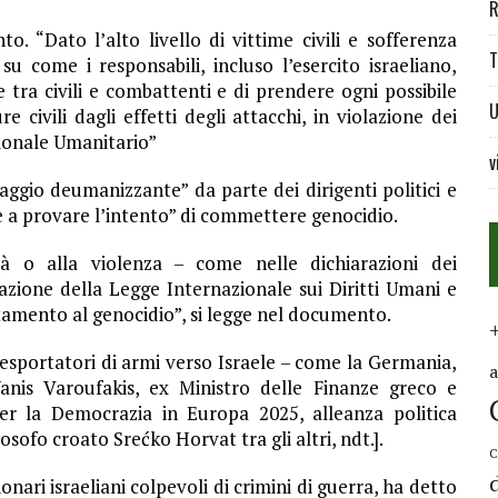
R
nto.
“Dato l’alto livello di vittime civili e sofferenza
T
 come i responsabili, incluso l’esercito israeliano,
ra civili e combattenti e di prendere ogni possibile
U
e civili dagli effetti degli attacchi, in violazione dei
zionale Umanitario”
v
gio deumanizzante” da parte dei dirigenti politici e
e a provare l’intento” di commettere genocidio.
lità o alla violenza – come nelle dichiarazioni dei
olazione della Legge Internazionale sui Diritti Umani e
itamento al genocidio”, si legge nel documento.
 esportatori di armi verso Israele – come la Germania,
Yanis Varoufakis, ex Ministro delle Finanze greco e
r la Democrazia in Europa 2025, alleanza politica
sofo croato Srećko Horvat tra gli altri, ndt.].
C
onari israeliani colpevoli di crimini di guerra, ha detto