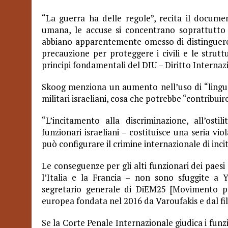
“La guerra ha delle regole”, recita il docume
umana, le accuse si concentrano soprattutto su
abbiano apparentemente omesso di distinguere t
precauzione per proteggere i civili e le struttur
principi fondamentali del DIU – Diritto Interna
Skoog menziona un aumento nell’uso di “linguag
militari israeliani, c
osa c
he potrebbe “contribuir
“L’incitamento alla discriminazione, all’osti
funzionari israeliani – costituisce una seria vi
può configurare il crimine internazionale di inc
Le conseguenze per gli alti funzionari dei paesi
l’Italia e la Francia – non sono sfuggite a 
segretario generale di DiEM25 [Movimento pe
europea fondata nel 2016 da Varoufakis e dal filo
Se la Corte Penale Internazionale giudica i funzi