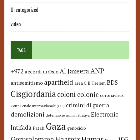
Uncategorized
video
TAGS
ANP
Al Jazeera
+972
accordi di Oslo
apartheid
BDS
antisemitismo
area C
B'Tselem
Cisgiordania
coloni
colonie
coronavirus
crimini di guerra
Corte Penale Internazionale (CPI)
demolizioni
Electronic
detenzione amministrativa
Gaza
Intifada
Fatah
genocidio
Hamas
Haaretz
Gerusalemme
IDF