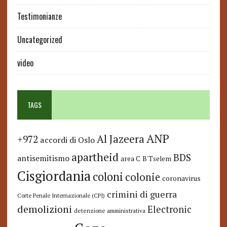
Testimonianze
Uncategorized
video
TAGS
ANP
Al Jazeera
+972
accordi di Oslo
apartheid
BDS
antisemitismo
area C
B'Tselem
Cisgiordania
coloni
colonie
coronavirus
crimini di guerra
Corte Penale Internazionale (CPI)
demolizioni
Electronic
detenzione amministrativa