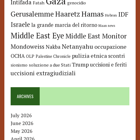
Gaza
Intifada
Fatah
genocidio
Hamas
Haaretz
Gerusalemme
IDF
Hebron
Israele
la grande marcia del ritorno
Maan news
Middle East Eye
Middle East Monitor
Netanyahu
Mondoweiss
occupazione
Nakba
pulizia etnica
OCHA
scontri
OLP
Palestine Chronicle
Trump
uccisioni e feriti
soluzione a due Stati
sionismo
uccisioni extragiudiziali
ARCHIVES
July 2026
June 2026
May 2026
April 2026