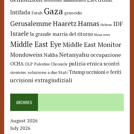
detenzione amministrativa
Gaza
Intifada
Fatah
genocidio
Hamas
Haaretz
Gerusalemme
IDF
Hebron
Israele
la grande marcia del ritorno
Maan news
Middle East Eye
Middle East Monitor
Netanyahu
Mondoweiss
occupazione
Nakba
pulizia etnica
OCHA
scontri
OLP
Palestine Chronicle
Trump
uccisioni e feriti
soluzione a due Stati
sionismo
uccisioni extragiudiziali
ARCHIVES
August 2026
July 2026