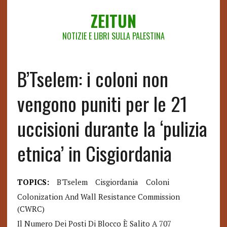
ZEITUN
NOTIZIE E LIBRI SULLA PALESTINA
B’Tselem: i coloni non
vengono puniti per le 21
uccisioni durante la ‘pulizia
etnica’ in Cisgiordania
TOPICS:
B'Tselem
Cisgiordania
Coloni
Colonization And Wall Resistance Commission
(CWRC)
Il Numero Dei Posti Di Blocco È Salito A 707