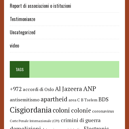
Report di associazioni o istituzioni
Testimonianze
Uncategorized
video
TAGS
ANP
Al Jazeera
+972
accordi di Oslo
apartheid
BDS
antisemitismo
area C
B'Tselem
Cisgiordania
coloni
colonie
coronavirus
crimini di guerra
Corte Penale Internazionale (CPI)
demolizioni
Electronic