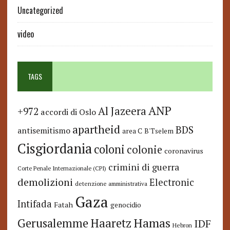
Uncategorized
video
TAGS
ANP
Al Jazeera
+972
accordi di Oslo
apartheid
BDS
antisemitismo
area C
B'Tselem
Cisgiordania
coloni
colonie
coronavirus
crimini di guerra
Corte Penale Internazionale (CPI)
demolizioni
Electronic
detenzione amministrativa
Gaza
Intifada
Fatah
genocidio
Hamas
Haaretz
Gerusalemme
IDF
Hebron