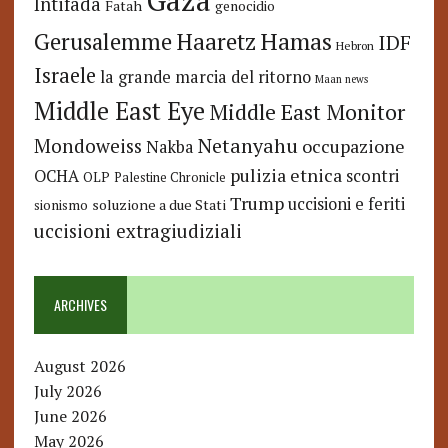
Gaza
Intifada
Fatah
genocidio
Hamas
Haaretz
Gerusalemme
IDF
Hebron
Israele
la grande marcia del ritorno
Maan news
Middle East Eye
Middle East Monitor
Netanyahu
Mondoweiss
occupazione
Nakba
pulizia etnica
OCHA
scontri
OLP
Palestine Chronicle
Trump
uccisioni e feriti
soluzione a due Stati
sionismo
uccisioni extragiudiziali
ARCHIVES
August 2026
July 2026
June 2026
May 2026