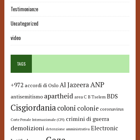
Testimonianze
Uncategorized
video
TAGS
ANP
Al Jazeera
+972
accordi di Oslo
apartheid
BDS
antisemitismo
area C
B'Tselem
Cisgiordania
coloni
colonie
coronavirus
crimini di guerra
Corte Penale Internazionale (CPI)
demolizioni
Electronic
detenzione amministrativa