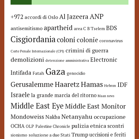
ANP
Al Jazeera
+972
accordi di Oslo
apartheid
BDS
antisemitismo
area C
B'Tselem
Cisgiordania
coloni
colonie
coronavirus
crimini di guerra
Corte Penale Internazionale (CPI)
demolizioni
Electronic
detenzione amministrativa
Gaza
Intifada
Fatah
genocidio
Hamas
Haaretz
Gerusalemme
IDF
Hebron
Israele
la grande marcia del ritorno
Maan news
Middle East Eye
Middle East Monitor
Netanyahu
Mondoweiss
occupazione
Nakba
pulizia etnica
OCHA
scontri
OLP
Palestine Chronicle
Trump
uccisioni e feriti
soluzione a due Stati
sionismo