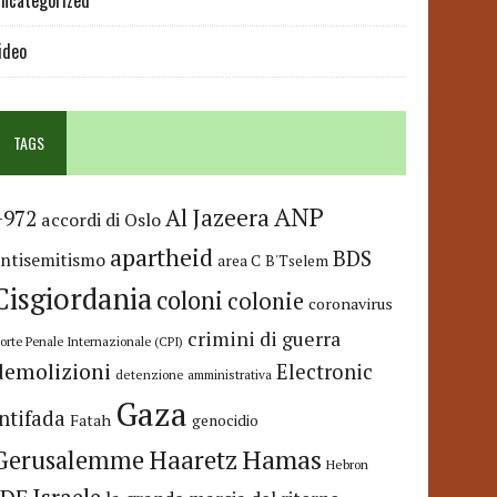
ncategorized
ideo
TAGS
ANP
Al Jazeera
+972
accordi di Oslo
apartheid
BDS
antisemitismo
area C
B'Tselem
Cisgiordania
coloni
colonie
coronavirus
crimini di guerra
orte Penale Internazionale (CPI)
demolizioni
Electronic
detenzione amministrativa
Gaza
Intifada
Fatah
genocidio
Hamas
Haaretz
Gerusalemme
Hebron