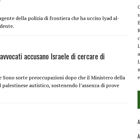
C
nte della polizia di frontiera che ha ucciso Iyad al-
E
idente.
K
c
L
 avvocati accusano Israele di cercare di
a
L
m
 Sono sorte preoccupazioni dopo che il Ministero della
el palestinese autistico, sostenendo l’assenza di prove
A
A