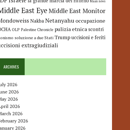
IDF
Israele
la grande marcia del ritorno
Maan news
Middle East Eye
Middle East Monitor
Netanyahu
Mondoweiss
occupazione
Nakba
pulizia etnica
OCHA
scontri
OLP
Palestine Chronicle
Trump
uccisioni e feriti
soluzione a due Stati
ionismo
uccisioni extragiudiziali
ARCHIVES
uly 2026
June 2026
May 2026
pril 2026
March 2026
February 2026
January 2026