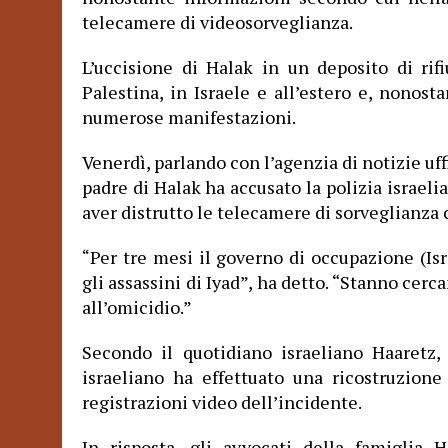
telecamere di videosorveglianza.
L’uccisione di Halak in un deposito di rif
Palestina, in Israele e all’estero e, nonost
numerose manifestazioni.
Venerdì, parlando con l’agenzia di notizie uf
padre di Halak ha accusato la polizia israelian
aver distrutto le telecamere di sorveglianz
Per tre mesi il governo di occupazione (Is
“
gli assassini di Iyad”, ha detto. “Stanno cerc
all’omicidio.”
Secondo il quotidiano israeliano Haaretz,
israeliano ha effettuato una ricostruzion
registrazioni video dell’incidente.
In risposta, gli avvocati della famiglia 