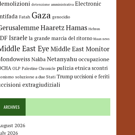
demolizioni
Electronic
detenzione amministrativa
Gaza
Intifada
Fatah
genocidio
Hamas
Haaretz
Gerusalemme
Hebron
IDF
Israele
la grande marcia del ritorno
Maan news
Middle East Eye
Middle East Monitor
Netanyahu
Mondoweiss
occupazione
Nakba
pulizia etnica
OCHA
scontri
OLP
Palestine Chronicle
Trump
uccisioni e feriti
soluzione a due Stati
ionismo
uccisioni extragiudiziali
ARCHIVES
August 2026
uly 2026