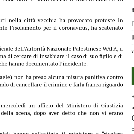
R
iuti nella città vecchia ha provocato proteste in
T
ante l’isolamento per il coronavirus, ha scatenato
U
ficiale dell’Autorità Nazionale Palestinese WAFA, il
v
a di cercare di insabbiare il caso di suo figlio e di
a che hanno documentato l’incidente.
raele) non ha preso alcuna misura punitiva contro
ando di cancellare il crimine e farla franca riguardo
 mercoledì un ufficio del Ministero di Giustizia
e della scena, dopo aver detto che non vi erano
C
Halak hanno sollecitato il ministero a “rivelare