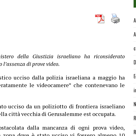
A
A
c
stero della Giustizia israeliano ha riconsiderato
D
o l’assenza di prove video.
E
stico ucciso dalla polizia israeliana a maggio ha
liberatamente le videocamere” che contenevano le
i
N
ato ucciso da un poliziotto di frontiera israeliano
ella città vecchia di Gerusalemme est occupata.
R
 ostacolata dalla mancanza di ogni prova video,
R
a zona dove è stato ucciso vi fossero almeno 10