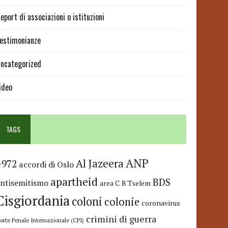
eport di associazioni o istituzioni
estimonianze
ncategorized
ideo
TAGS
ANP
Al Jazeera
+972
accordi di Oslo
apartheid
BDS
antisemitismo
area C
B'Tselem
Cisgiordania
coloni
colonie
coronavirus
crimini di guerra
orte Penale Internazionale (CPI)