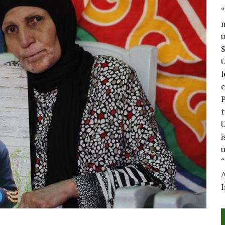
“
m
u
S
U
l
c
P
t
U
i
u
“
A
I