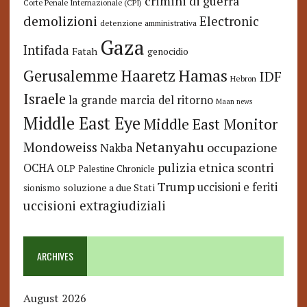
crimini di guerra
Corte Penale Internazionale (CPI)
demolizioni
Electronic
detenzione amministrativa
Gaza
Intifada
Fatah
genocidio
Hamas
Haaretz
Gerusalemme
IDF
Hebron
Israele
la grande marcia del ritorno
Maan news
Middle East Eye
Middle East Monitor
Netanyahu
Mondoweiss
occupazione
Nakba
pulizia etnica
OCHA
scontri
OLP
Palestine Chronicle
Trump
uccisioni e feriti
soluzione a due Stati
sionismo
uccisioni extragiudiziali
ARCHIVES
August 2026