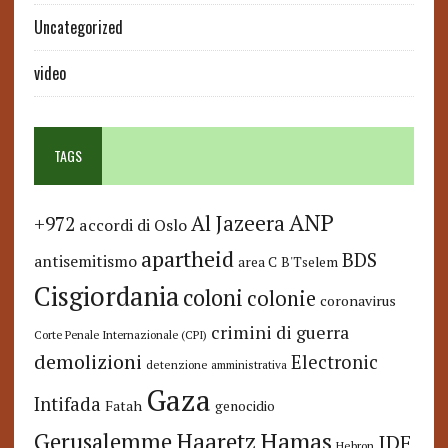
Uncategorized
video
TAGS
ANP
Al Jazeera
+972
accordi di Oslo
apartheid
BDS
antisemitismo
area C
B'Tselem
Cisgiordania
coloni
colonie
coronavirus
crimini di guerra
Corte Penale Internazionale (CPI)
demolizioni
Electronic
detenzione amministrativa
Gaza
Intifada
Fatah
genocidio
Hamas
Haaretz
Gerusalemme
IDF
Hebron