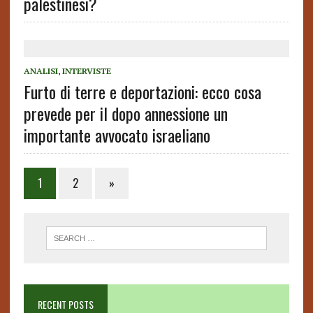
palestinesi?
ANALISI
,
INTERVISTE
Furto di terre e deportazioni: ecco cosa
prevede per il dopo annessione un
importante avvocato israeliano
Posts
1
2
»
pagination
RECENT POSTS