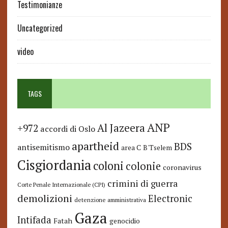
Testimonianze
Uncategorized
video
TAGS
ANP
Al Jazeera
+972
accordi di Oslo
apartheid
BDS
antisemitismo
area C
B'Tselem
Cisgiordania
coloni
colonie
coronavirus
crimini di guerra
Corte Penale Internazionale (CPI)
demolizioni
Electronic
detenzione amministrativa
Gaza
Intifada
Fatah
genocidio