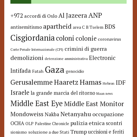
ANP
Al Jazeera
+972
accordi di Oslo
apartheid
BDS
antisemitismo
area C
B'Tselem
Cisgiordania
coloni
colonie
coronavirus
crimini di guerra
Corte Penale Internazionale (CPI)
demolizioni
Electronic
detenzione amministrativa
Gaza
Intifada
Fatah
genocidio
Hamas
Haaretz
Gerusalemme
IDF
Hebron
Israele
la grande marcia del ritorno
Maan news
Middle East Eye
Middle East Monitor
Netanyahu
Mondoweiss
occupazione
Nakba
pulizia etnica
OCHA
scontri
OLP
Palestine Chronicle
Trump
uccisioni e feriti
soluzione a due Stati
sionismo