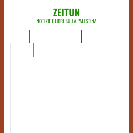
ZEITUN
NOTIZIE E LIBRI SULLA PALESTINA
HOME
CHI SIAMO
NOTIZIE
EDITORIALI
ANALISI
RAPPORTI OCHA
RECENSIONI DI LIBRI E ARTICOLI
VIDEO
DOSSIER
LINK
IL POTERE DELLA MUSICA – FIGLI DELLE PIETRE IN UNA
TERRA DIFFICILE
RAPPORTO DELLA RELATRICE SPECIALE SULLA
SITUAZIONE DEI DIRITTI UMANI NEI TERRITORI
PALESTINESI OCCUPATI DAL 1967, FRANCESCA ALBANESE*