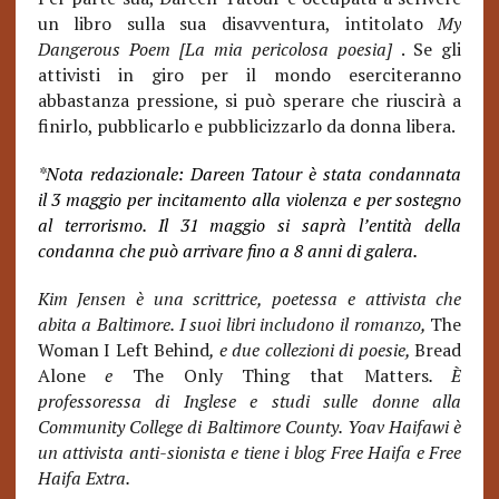
un libro sulla sua disavventura, intitolato
My
Dangerous Poem [La mia pericolosa poesia]
. Se gli
attivisti in giro per il mondo eserciteranno
abbastanza pressione, si può sperare che riuscirà a
finirlo, pubblicarlo e pubblicizzarlo da donna libera.
*Nota redazionale: Dareen Tatour è stata condannata
il 3 maggio per incitamento alla violenza e per sostegno
al terrorismo. Il 31 maggio si saprà l’entità della
condanna che può arrivare fino a 8 anni di galera.
Kim Jensen è una scrittrice, poetessa e attivista che
abita a Baltimore. I suoi libri includono il romanzo,
The
Woman I Left Behind
, e due collezioni di poesie,
Bread
Alone
e
The Only Thing that Matters
. È
professoressa di Inglese e studi sulle donne alla
Community College di Baltimore County. Yoav Haifawi è
un attivista anti-sionista e tiene i blog Free Haifa e Free
Haifa Extra.