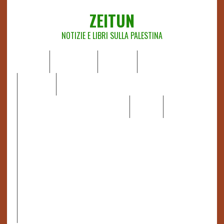
ZEITUN
NOTIZIE E LIBRI SULLA PALESTINA
HOME
CHI SIAMO
NOTIZIE
EDITORIALI
ANALISI
RAPPORTI OCHA
RECENSIONI DI LIBRI E ARTICOLI
VIDEO
DOSSIER
LINK
IL POTERE DELLA MUSICA – FIGLI DELLE PIETRE IN UNA
TERRA DIFFICILE
RAPPORTO DELLA RELATRICE SPECIALE SULLA
SITUAZIONE DEI DIRITTI UMANI NEI TERRITORI
PALESTINESI OCCUPATI DAL 1967, FRANCESCA ALBANESE*