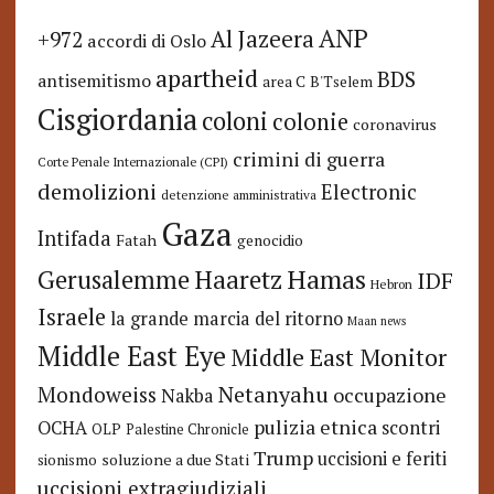
ANP
Al Jazeera
+972
accordi di Oslo
apartheid
BDS
antisemitismo
area C
B'Tselem
Cisgiordania
coloni
colonie
coronavirus
crimini di guerra
Corte Penale Internazionale (CPI)
demolizioni
Electronic
detenzione amministrativa
Gaza
Intifada
Fatah
genocidio
Hamas
Haaretz
Gerusalemme
IDF
Hebron
Israele
la grande marcia del ritorno
Maan news
Middle East Eye
Middle East Monitor
Netanyahu
Mondoweiss
occupazione
Nakba
pulizia etnica
OCHA
scontri
OLP
Palestine Chronicle
Trump
uccisioni e feriti
soluzione a due Stati
sionismo
uccisioni extragiudiziali