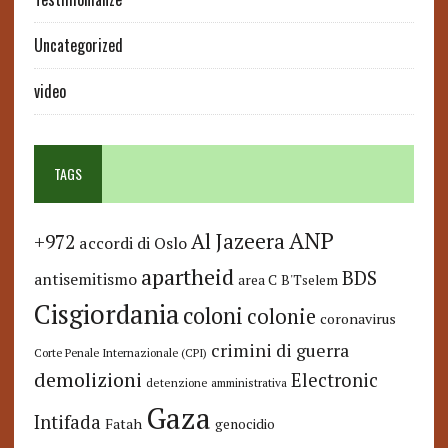
Uncategorized
video
TAGS
ANP
Al Jazeera
+972
accordi di Oslo
apartheid
BDS
antisemitismo
area C
B'Tselem
Cisgiordania
coloni
colonie
coronavirus
crimini di guerra
Corte Penale Internazionale (CPI)
demolizioni
Electronic
detenzione amministrativa
Gaza
Intifada
Fatah
genocidio