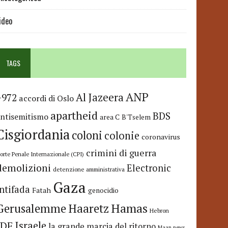
ideo
TAGS
ANP
Al Jazeera
+972
accordi di Oslo
apartheid
BDS
antisemitismo
area C
B'Tselem
Cisgiordania
coloni
colonie
coronavirus
crimini di guerra
orte Penale Internazionale (CPI)
demolizioni
Electronic
detenzione amministrativa
Gaza
Intifada
Fatah
genocidio
Hamas
Haaretz
Gerusalemme
Hebron
IDF
Israele
la grande marcia del ritorno
Maan news