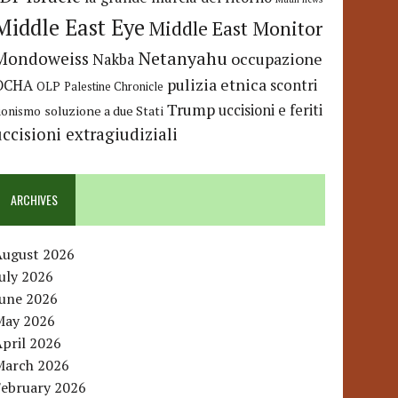
Middle East Eye
Middle East Monitor
Netanyahu
Mondoweiss
occupazione
Nakba
pulizia etnica
OCHA
scontri
OLP
Palestine Chronicle
Trump
uccisioni e feriti
soluzione a due Stati
ionismo
uccisioni extragiudiziali
ARCHIVES
August 2026
uly 2026
June 2026
May 2026
pril 2026
March 2026
February 2026