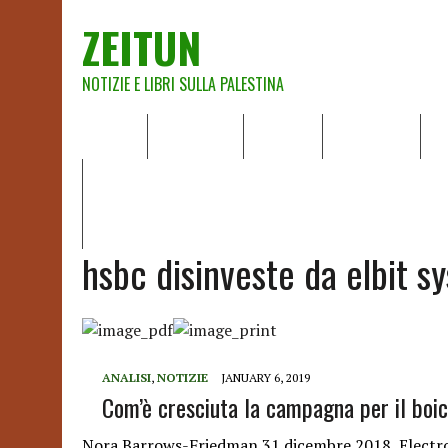
ZEITUN
NOTIZIE E LIBRI SULLA PALESTINA
HOME
CHI SIAMO
NOTIZIE
EDITORIALI
A
IL POTERE DELLA MUSICA – FIGLI DELLE PIETRE IN UNA TE
RAPPORTO DELLA RELATRICE SPECIALE SULLA SITUAZIONE 
hsbc disinveste da elbit s
ANALISI
,
NOTIZIE
JANUARY 6, 2019
Com’è cresciuta la campagna per il boic
Nora Barrows-Friedman 31 dicembre 2018, Electro