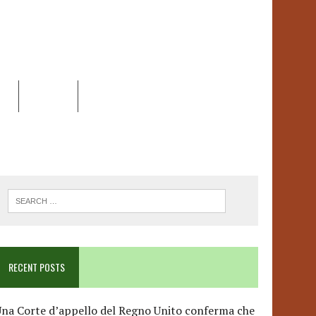
EO
DOSSIER
LINK
ANCESCA ALBANESE*
RECENT POSTS
na Corte d’appello del Regno Unito conferma che