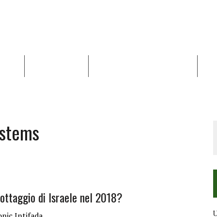
NALISI
RAPPORTI OCHA
RECENSIONI DI LIBRI E ARTICOLI
VID
RRA DIFFICILE
DEI DIRITTI UMANI NEI TERRITORI PALESTINESI OCCUPATI DAL 1967, FR
ystems
ottaggio di Israele nel 2018?
U
nic Intifada